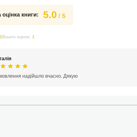
5.0
 оцінка книги:
/ 5
1
Всього оцінок:
1
талія
мовлення надійшло вчасно. Дякую