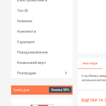
Електронні книги
Топ 20
Новинки
Комплекти
У друкарні
Передзамовлення
Книжковий мерч
Анотація
Розпродаж
У посібнику вмі
загальноосвітні
Книга дня
Знижка 50%
ВІДГУКИ ТА