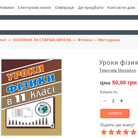
Новини
Електронні книги
Співпраця
Де придбати
Контактні дані
лог
ОСНОВНА ТА СТАРША ШКОЛА
Фізика
Методика
Уроки фізик
Тимочків Михайло
Ціна
50,00 грн
:
Кількість:
КУПИТИ
Оцініть цю книгу!