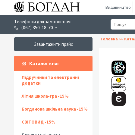
Видавництво
Телефони для замовлення:
(067) 350-18-70
Головна
Ката
Завантажити прайс
Каталог книг
Підручники та електронні
додатки
Літня школа-гра -15%
Богданова шкільна наука -15%
СВІТОВИД -15%