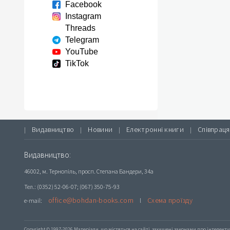
Facebook
Instagram
Threads
Telegram
YouTube
TikTok
Видавництво
Новини
Електронні книги
Співпраця
|
|
|
|
Видавництво:
46002, м. Тернопіль, просп. Степана Бандери, 34а
Тел.: (0352) 52-06-07; (067) 350-75-93
office@bohdan-books.com
Схема проїзду
e-mail:
l
Copyright © 1997-2026 Матеріали, що містяться на сайті, захищені законами про інтелекту