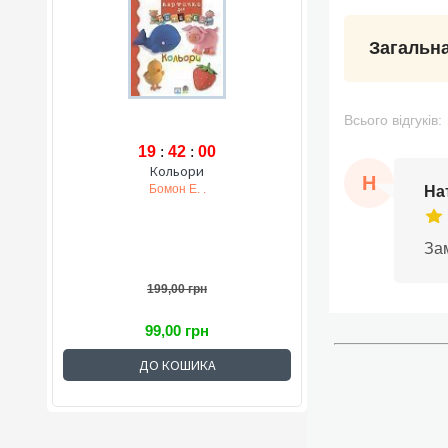
Загальна
Всього відгуків:
19
:
41
:
59
Кольори
Н
Бомон Е. .
На
За
199,00 грн
99,00 грн
ДО КОШИКА