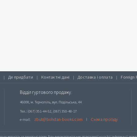
Де придбати
Контактні дані
Доставка і оплата
Foreign 
|
|
|
|
Відділ гуртового продажу:
46008, м. Тернопіль, вул. Подільська, 44
Тел.: (067) 351-44-52, (067) 350-48-17
zbut@bohdan-books.com
Схема проїзду
e-mail:
l
альну власність та авторські права. Будь-яке
використання розміщеної на сайті інформації
можлив