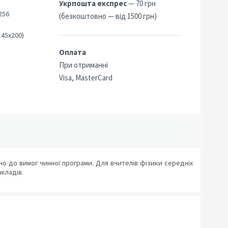
Укрпошта експрес
— 70 грн
256
(безкоштовно — від 1500 грн)
145х200)
Оплата
При отриманні
Visa, MasterCard
дно до вимог чинної програми. Для вчителів фізики середніх
кладів.