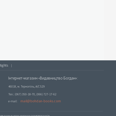
Rights
|
Інтернет-магазин «Видавництво Богдан»:
46018, м. Тернопіль, А/С 529
Тел.: (067) 350-18-70, (066) 727-17-62
mail@bohdan-books.com
e-mail:
е лише за згоди законних правовласників.