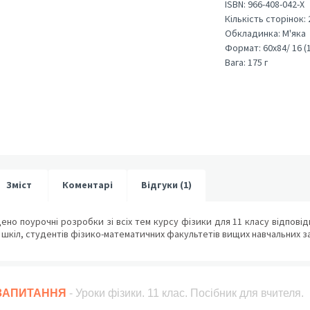
ISBN:
966-408-042-X
Кількість сторінок:
Обкладинка:
М'яка
Формат:
60х84/ 16 (
Вага:
175 г
Зміст
Коментарі
Відгуки (1)
щено поурочні розробки зі всіх тем курсу фізики для 11 класу відпові
х шкіл, студентів фізико-математичних факультетів вищих навчальних за
 ЗАПИТАННЯ
- Уроки фізики. 11 клас. Посібник для вчителя.