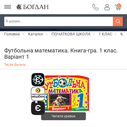
0
РОЗПРОДАЖ ~ 150 грн ~ 200 грн ~ 250 грн ~
Дізнатись більше
300 грн ~ РОЗПРОДАЖ
Головна
Каталог
ПОЧАТКОВА ШКОЛА
1 КЛАС
Ма
Футбольна математика. Книга-гра. 1 клас.
Варіант 1
Тесля Василь
Читати уривок