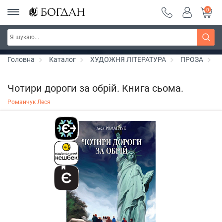
0
Серія "Чейзіана" ~ знижка 20%
Дізнатись більше
Головна
Каталог
ХУДОЖНЯ ЛІТЕРАТУРА
ПРОЗА
Л
Чотири дороги за обрій. Книга сьома.
Романчук Леся