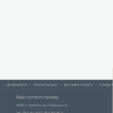
Де придбати
Контактні дані
Доставка і оплата
Foreign 
|
|
|
|
Відділ гуртового продажу:
46008, м. Тернопіль, вул. Подільська, 44
Тел.: (067) 351-44-52, (067) 350-48-17