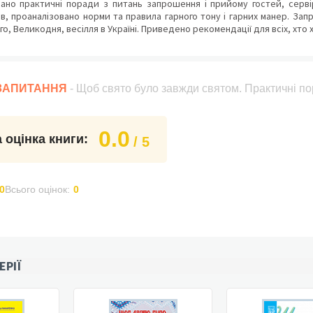
ано практичні поради з питань запрошення і прийому гостей, сервір
тів, проаналізовано норми та правила гарного тону і гарних манер. За
о, Великодня, весілля в Україні. Приведено рекомендації для всіх, хто
 ЗАПИТАННЯ
- Щоб свято було завжди святом. Практичні по
0.0
 оцінка книги:
/ 5
0
Всього оцінок:
0
ЕРІЇ