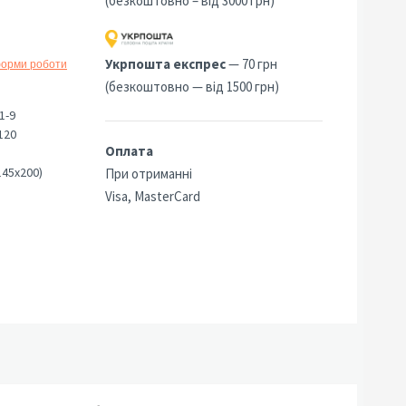
(безкоштовно – від 3000 грн)
Укрпошта експрес
— 70 грн
форми роботи
(безкоштовно — від 1500 грн)
1-9
120
Оплата
145х200)
При отриманні
Visa, MasterCard