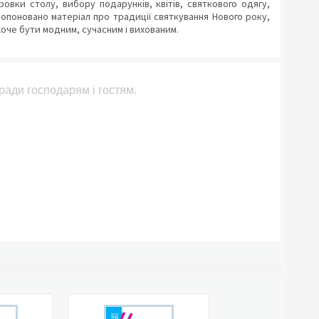
овки столу, вибору подарунків, квітів, святкового одягу,
пропоновано матеріал про традиції святкування Нового року,
 хоче бути модним, сучасним і вихованим.
ради господарям і гостям.