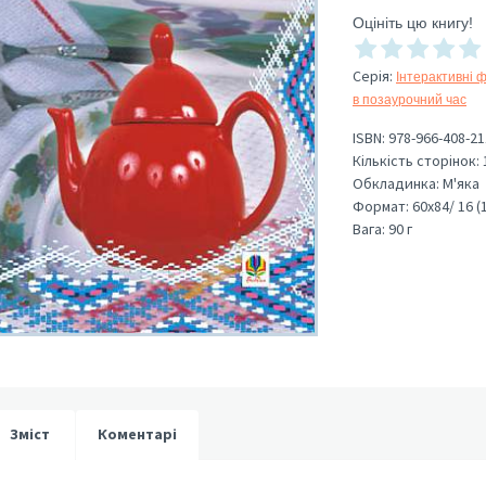
Оцініть цю книгу!
Серія
:
Інтерактивні 
в позаурочний час
ISBN:
978-966-408-21
Кількість сторінок:
Обкладинка:
М'яка
Формат:
60х84/ 16 (
Вага:
90 г
Зміст
Коментарі