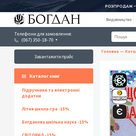
РОЗПРОДАЖ ~ 1
Видавництво
Телефони для замовлення:
(067) 350-18-70
Головна
Ката
Завантажити прайс
Каталог книг
Підручники та електронні
додатки
Літня школа-гра -15%
Богданова шкільна наука -15%
СВІТОВИД -15%