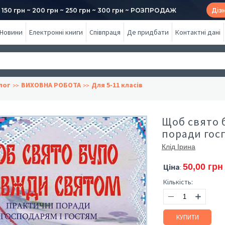
50 грн ~ 200 грн ~ 250 грн ~ 300 грн ~ РОЗПРОДАЖ
Діз
Новини
Електронні книги
Співпраця
Де придбати
Контактні дані
лог
ВИХОВНА РОБОТА
Для 5-11 класів
Щоб свято 
поради госп
Клід Ірина
Ціна
50,00 грн
:
Кількість:
КУПИТИ