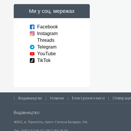
Ми у соц. мережах
Facebook
Instagram
Threads
Telegram
YouTube
TikTok
Видавництво
Новини
Електронні книги
Співпраця
|
|
|
|
Видавництво:
46002, м. Тернопіль, просп. Степана Бандери, 34а
Тел.: (0352) 52-06-07; (067) 350-75-93