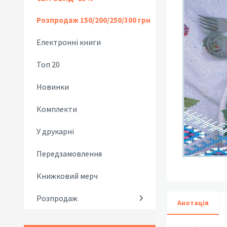
Розпродаж 150/200/250/300 грн
Електронні книги
Топ 20
Новинки
Комплекти
У друкарні
Передзамовлення
Книжковий мерч
Розпродаж
Анотація