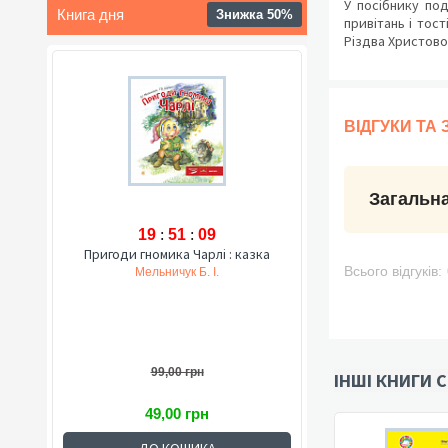
У посібнику под
Книга дня
Знижка 50%
привітань і тос
Різдва Христовог
ВІДГУКИ ТА
Загальна
19
:
51
:
08
Пригоди гномика Чарлі : казка
Всього відгуків:
Мельничук Б. І.
99,00 грн
ІНШІ КНИГИ С
49,00 грн