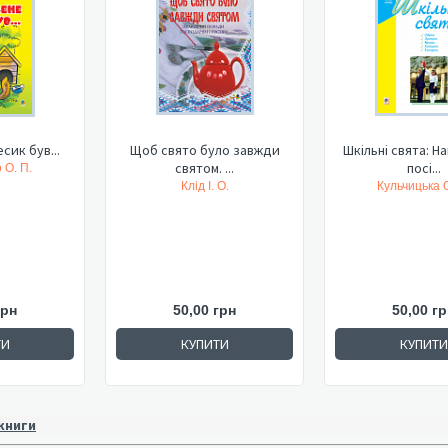
сик був...
Щоб свято було завжди
Шкільні свята: Н
святом. ...
посі...
 О. П.
Клід І. О.
Кульчицька О
грн
50,00 грн
50,00 гр
ТИ
КУПИТИ
КУПИТИ
 книги