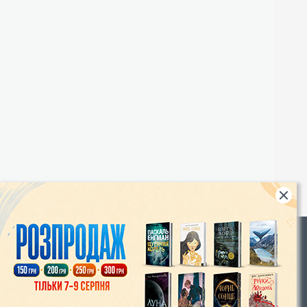
Rights
|
Інтернет-магазин «Видавництво Богдан»:
46018, м. Тернопіль, А/С 529
Тел.: (067) 350-18-70, (066) 727-17-62