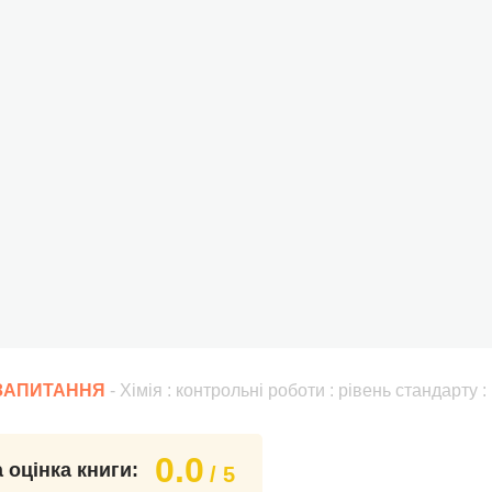
 ЗАПИТАННЯ
- Хімія : контрольні роботи : рівень стандарту :
0.0
 оцінка книги:
/ 5