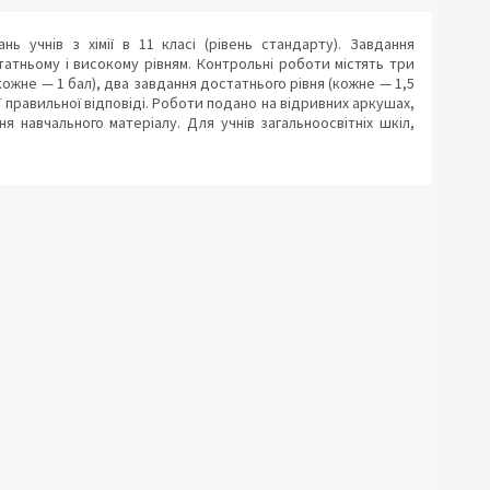
ь учнів з хімії в 11 класі (рівень стандарту). Завдання
атньому і високому рівням. Контрольні роботи містять три
кожне — 1 бал), два завдання достатнього рівня (кожне — 1,5
єї правильної відповіді. Роботи подано на відривних аркушах,
 навчального матеріалу. Для учнів загальноосвітніх шкіл,