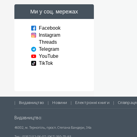
Ми у соц. мережах
Facebook
Instagram
Threads
Telegram
YouTube
TikTok
Видавництво
Новини
Електронні книги
Співпраця
|
|
|
|
Видавництво:
46002, м. Тернопіль, просп. Степана Бандери, 34а
Тел.: (0352) 52-06-07; (067) 350-75-93