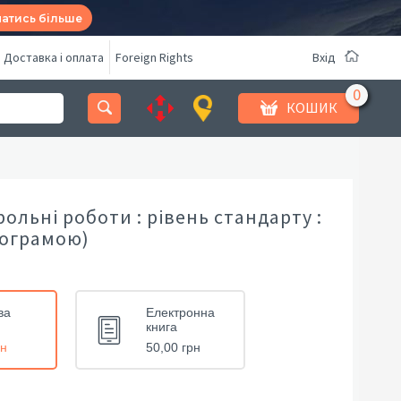
натись більше
Доставка і оплата
Foreign Rights
Вхід
КОШИК
трольні роботи : рівень стандарту :
олограмою)
ва
Електронна
книга
рн
50,00 грн