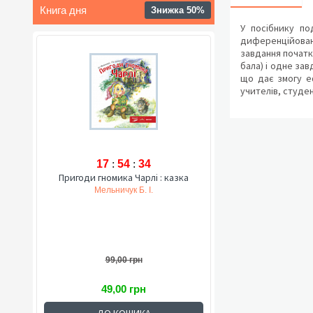
Книга дня
Знижка 50%
У посібнику по
диференційовані
завдання початк
бала) і одне зав
що дає змогу еф
учителів, студе
17
:
54
:
33
Пригоди гномика Чарлі : казка
Мельничук Б. І.
99,00 грн
49,00 грн