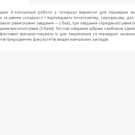
дано 4 контрольні роботи у чотирьох варіантах для перевірки знан
 за рівнем складності і відповідають початковому, середньому, дост
ового рівня (кожне завдання — 1 бал), три завдання середнього рівня (
дання високого рівня (3 бали). Тестові завдання дібрані з вибором одні
ективно використовувати їх для закріплення та перевірки засвоєння
нтів природничих факультетів вищих навчальних закладів.