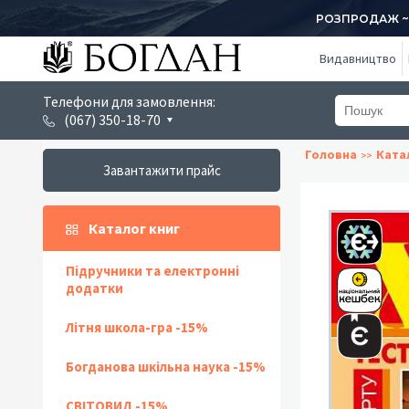
РОЗПРОДАЖ ~ 1
Видавництво
Телефони для замовлення:
(067) 350-18-70
Головна
Ката
Завантажити прайс
Каталог книг
Підручники та електронні
додатки
Літня школа-гра -15%
Богданова шкільна наука -15%
СВІТОВИД -15%