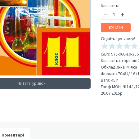
Кількість:
КУПИТИ
Оцініть цю книгу!
ISBN:
978-966-10-356
Кількість сторінок:
Обкладинка:
М'яка
Формат:
70х84/ 16 (
Вага:
45 г
Читати уривок
Гриф МОН:
№14.1/12
20.07.2015р
Коментарі