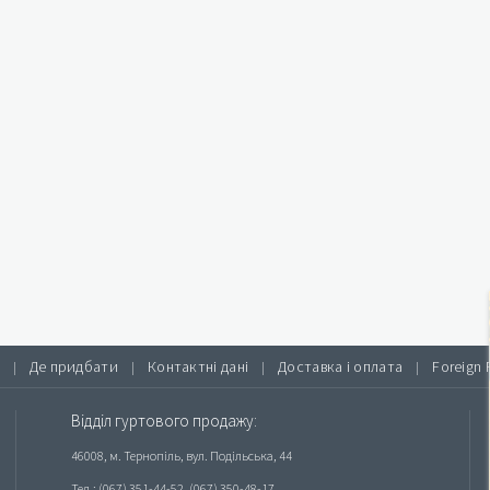
Де придбати
Контактні дані
Доставка і оплата
Foreign 
|
|
|
|
Відділ гуртового продажу:
46008, м. Тернопіль, вул. Подільська, 44
Тел.: (067) 351-44-52, (067) 350-48-17