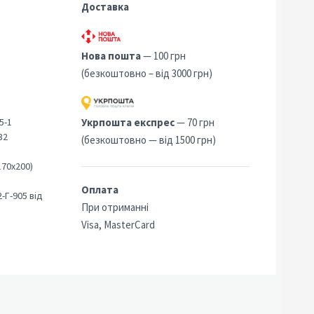
Доставка
Нова пошта
— 100 грн
(безкоштовно – від 3000 грн)
5-1
Укрпошта експрес
— 70 грн
32
(безкоштовно — від 1500 грн)
170х200)
Оплата
-Г-905 від
При отриманні
Visa, MasterCard