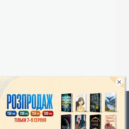
Rights
|
Інтернет-магазин «Видавництво Богдан»:
46018, м. Тернопіль, А/С 529
Тел.: (067) 350-18-70, (066) 727-17-62