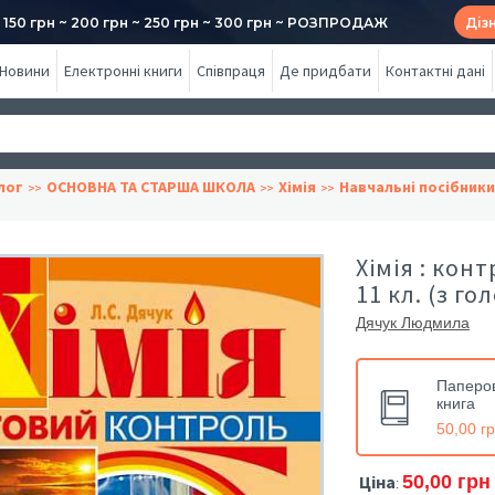
50 грн ~ 200 грн ~ 250 грн ~ 300 грн ~ РОЗПРОДАЖ
Діз
Новини
Електронні книги
Співпраця
Де придбати
Контактні дані
лог
ОСНОВНА ТА СТАРША ШКОЛА
Хімія
Навчальні посібники
Хімія : кон
11 кл. (з г
Дячук Людмила
Паперо
книга
50,00 г
Ціна
50,00 грн
: