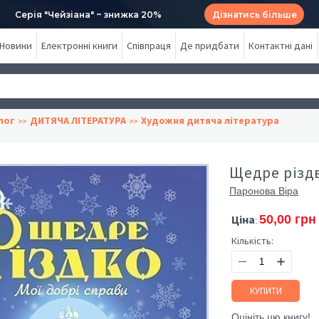
Серія "Чейзіана" ~ знижка 20%
Дізнатись більше
Новини
Електронні книги
Співпраця
Де придбати
Контактні дані
лог
ДИТЯЧА ЛІТЕРАТУРА
Художня дитяча література
Щедре різдв
Паронова Віра
Ціна
50,00 грн
:
Кількість:
КУПИТИ
Оцініть цю книгу!