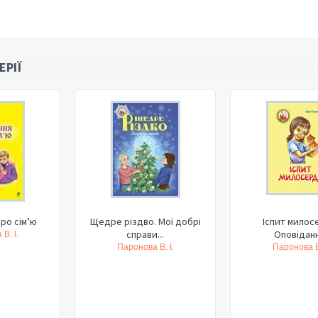
ЕРІЇ
ро сім’ю
Щедре різдво. Мої добрі
Іспит милос
справи...
Оповіданн
В. І.
Паронова В. І.
Паронова В.