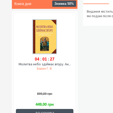
Книга дня
Знижка 50%
Видання містить
які подані після
04
:
01
:
26
Молитва небо здіймає вгору. Ан...
Баран Г. В.
899,00 грн
449,00 грн