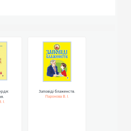
ердя:
Заповіді блаженств.
я.
Паронова В. І.
 І.