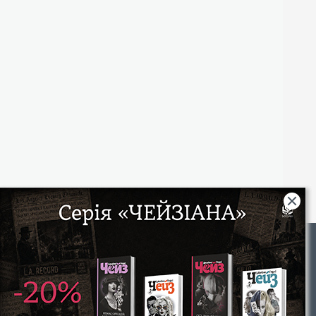
Rights
|
Інтернет-магазин «Видавництво Богдан»:
46018, м. Тернопіль, А/С 529
Тел.: (067) 350-18-70, (066) 727-17-62