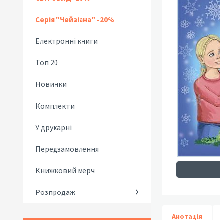
Серія "Чейзіана" -20%
Електронні книги
Топ 20
Новинки
Комплекти
У друкарні
Передзамовлення
Книжковий мерч
Розпродаж
Анотація