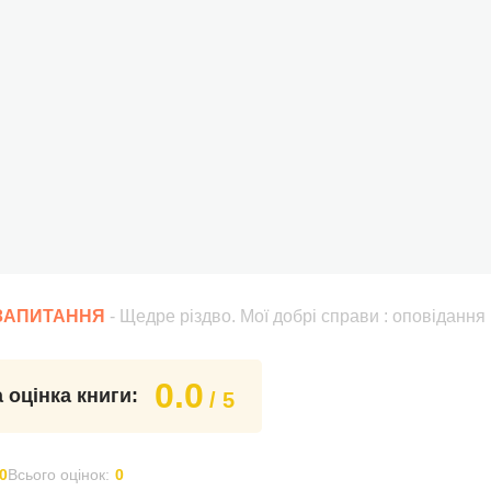
 ЗАПИТАННЯ
- Щедре різдво. Мої добрі справи : оповідання
0.0
 оцінка книги:
/ 5
0
Всього оцінок:
0