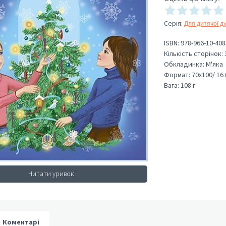
Серія
:
Для дитячої д
ISBN:
978-966-10-408
Кількість сторінок:
Обкладинка:
М'яка
Формат:
70х100/ 16 
Вага:
108 г
Читати уривок
Коментарі