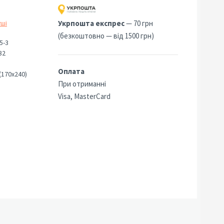
Укрпошта експрес
— 70 грн
уші
(безкоштовно — від 1500 грн)
5-3
32
Оплата
(170х240)
При отриманні
Visa, MasterCard