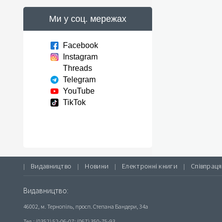
Ми у соц. мережах
Facebook
Instagram
Threads
Telegram
YouTube
TikTok
Видавництво
Новини
Електронні книги
Співпраця
|
|
|
|
Видавництво:
46002, м. Тернопіль, просп. Степана Бандери, 34а
Тел.: (0352) 52-06-07; (067) 350-75-93