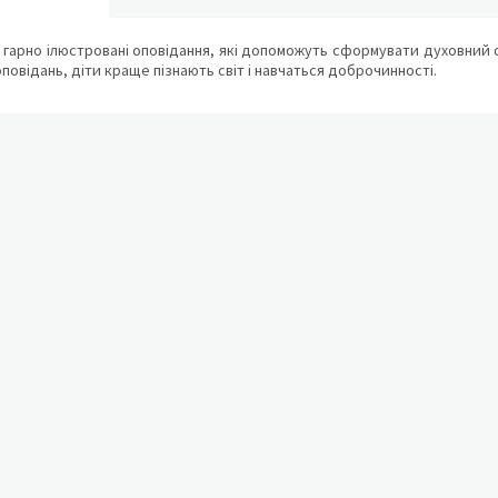
 гарно ілюстровані оповідання, які допоможуть сформувати духовний 
 оповідань, діти краще пізнають світ і навчаться доброчинності.