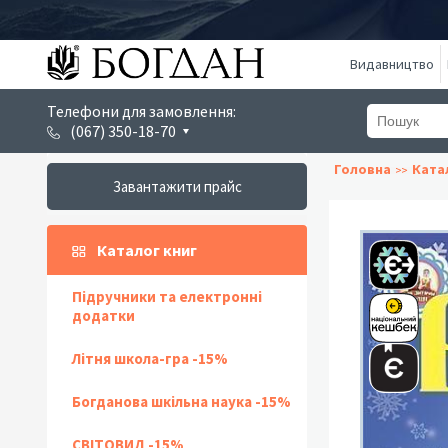
Видавництво
Телефони для замовлення:
(067) 350-18-70
Головна
Ката
Завантажити прайс
Каталог книг
Підручники та електронні
додатки
Літня школа-гра -15%
Богданова шкільна наука -15%
СВІТОВИД -15%