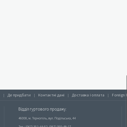
Де придбати
Контактні дані
Доставка і оплата
Foreign 
|
|
|
|
Відділ гуртового продажу:
46008, м. Тернопіль, вул. Подільська, 44
Тел.: (067) 351-44-52, (067) 350-48-17