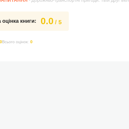
 ЗАПИТАННЯ
- Дорожньо-транспортні пригоди. Твій друг ве
0.0
 оцінка книги:
/ 5
0
Всього оцінок:
0