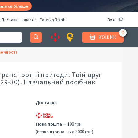
натись більше
Доставка і оплата
Foreign Rights
Вхід
КОШИК
аочності
ранспортні пригоди. Твій друг
(29-30). Навчальний посібник
Доставка
Нова пошта
— 100 грн
(безкоштовно – від 3000 грн)