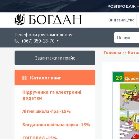
РОЗПРОДАЖ ~ 1
Видавництво
Телефони для замовлення:
(067) 350-18-70
Головна
Ката
Завантажити прайс
Каталог книг
Підручники та електронні
додатки
Літня школа-гра -15%
Богданова шкільна наука -15%
СВІТОВИД -15%