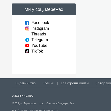
Ми у соц. мережах
Facebook
Instagram
Threads
Telegram
YouTube
TikTok
Видавництво
Новини
Електронні книги
Співпраця
|
|
|
|
Видавництво:
46002, м. Тернопіль, просп. Степана Бандери, 34а
Тел.: (0352) 52-06-07; (067) 350-75-93