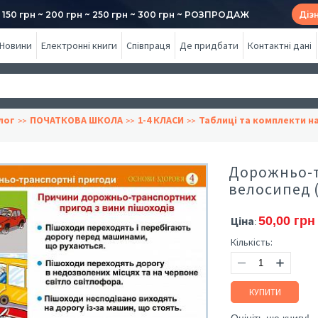
50 грн ~ 200 грн ~ 250 грн ~ 300 грн ~ РОЗПРОДАЖ
Діз
Новини
Електронні книги
Співпраця
Де придбати
Контактні дані
лог
ПОЧАТКОВА ШКОЛА
1-4 КЛАСИ
Таблиці та комплекти н
Дорожньо-т
велосипед 
Ціна
50,00 грн
:
Кількість:
КУПИТИ