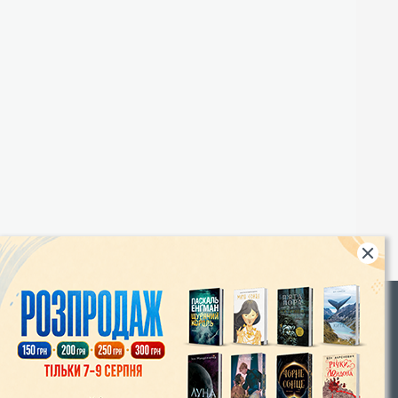
Rights
|
Інтернет-магазин «Видавництво Богдан»:
46018, м. Тернопіль, А/С 529
Тел.: (067) 350-18-70, (066) 727-17-62