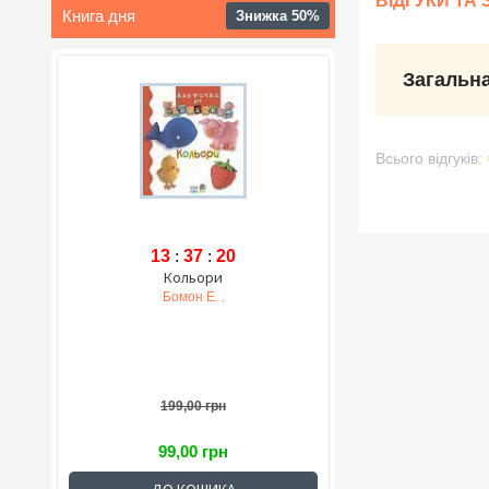
ВІДГУКИ ТА
Книга дня
Знижка 50%
Загальна
Всього відгуків:
13
:
37
:
19
Кольори
Бомон Е. .
199,00 грн
99,00 грн