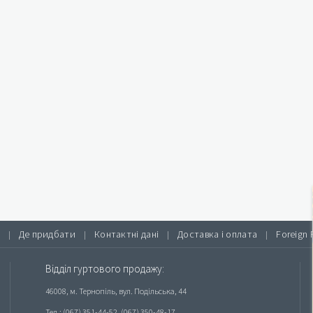
Де придбати
Контактні дані
Доставка і оплата
Foreign 
|
|
|
|
Відділ гуртового продажу:
46008, м. Тернопіль, вул. Подільська, 44
Тел.: (067) 351-44-52, (067) 350-48-17