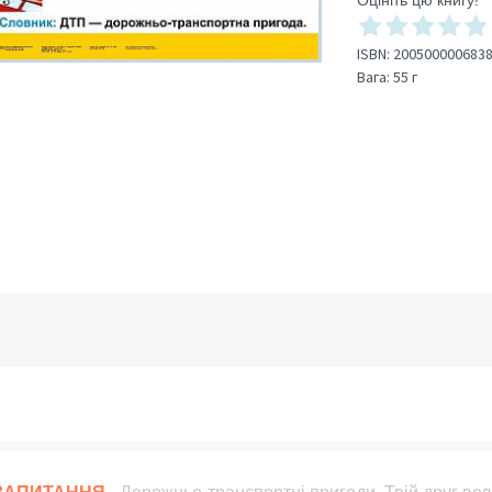
Оцініть цю книгу!
ISBN:
200500000683
Вага:
55 г