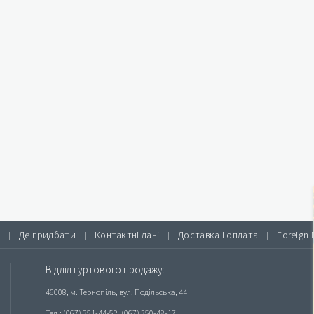
Де придбати
Контактні дані
Доставка і оплата
Foreign 
|
|
|
|
Відділ гуртового продажу:
46008, м. Тернопіль, вул. Подільська, 44
Тел.: (067) 351-44-52, (067) 350-48-17