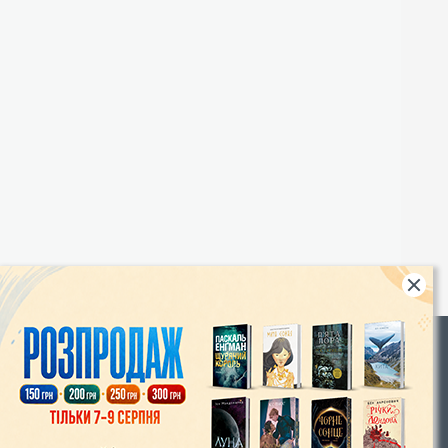
Rights
|
Інтернет-магазин «Видавництво Богдан»:
46018, м. Тернопіль, А/С 529
Тел.: (067) 350-18-70, (066) 727-17-62