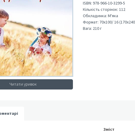
ISBN:
978-966-10-3299-5
Кількість сторінок:
112
Обкладинка:
М'яка
Формат:
70х100/ 16 (170х240
Вага:
210 г
Читати уривок
оментарі
Зміст