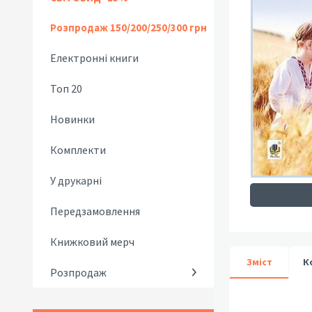
Розпродаж 150/200/250/300 грн
Електронні книги
Топ 20
Новинки
Комплекти
У друкарні
Передзамовлення
Книжковий мерч
Зміст
К
Розпродаж