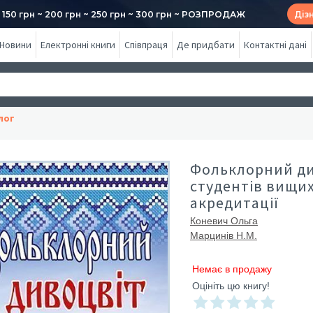
50 грн ~ 200 грн ~ 250 грн ~ 300 грн ~ РОЗПРОДАЖ
Діз
Новини
Електронні книги
Співпраця
Де придбати
Контактні дані
лог
Фольклорний див
студентів вищих 
акредитації
Коневич Ольга
Марцинів Н.М.
Немає в продажу
Оцініть цю книгу!