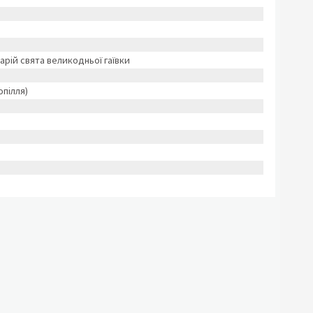
енарій свята великодньої гаївки
опілля)