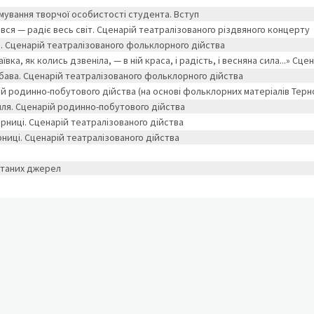
мування творчої особистості студента. Вступ
ся — радіє весь світ. Сценарій театралізованого різдвяного концерту
. Сценарій театралізованого фольклорного дійства
ївка, як колись дзвеніла, — в ній краса, і радість, і весняна сила...» Сц
бава. Сценарій театралізованого фольклорного дійства
ій родинно-побутового дійства (на основі фольклорних матеріалів Терн
лля. Сценарій родинно-побутового дійства
орниці. Сценарій театралізованого дійства
рниці. Сценарій театралізованого дійства
станих джерел