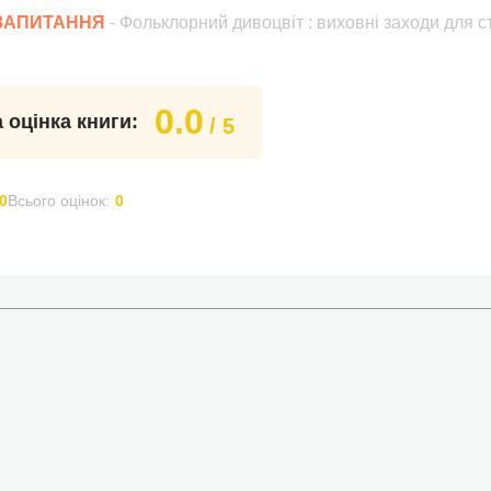
 ЗАПИТАННЯ
- Фольклорний дивоцвіт : виховні заходи для ст
0.0
 оцінка книги:
/ 5
0
Всього оцінок:
0