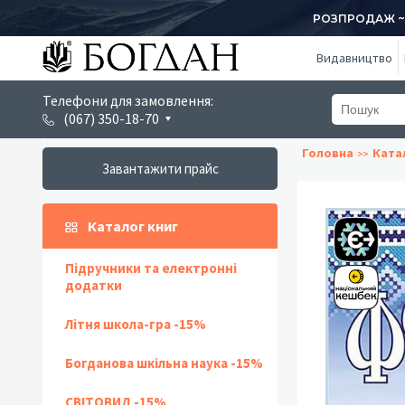
РОЗПРОДАЖ ~ 1
Видавництво
Телефони для замовлення:
(067) 350-18-70
Головна
Ката
Завантажити прайс
Каталог книг
Підручники та електронні
додатки
Літня школа-гра -15%
Богданова шкільна наука -15%
СВІТОВИД -15%