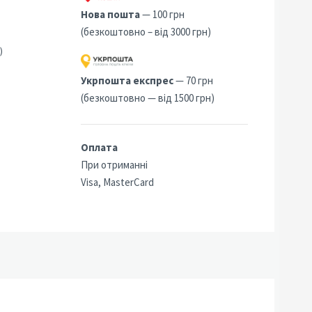
Нова пошта
— 100 грн
(безкоштовно – від 3000 грн)
)
Укрпошта експрес
— 70 грн
(безкоштовно — від 1500 грн)
Оплата
При отриманні
Visa, MasterCard