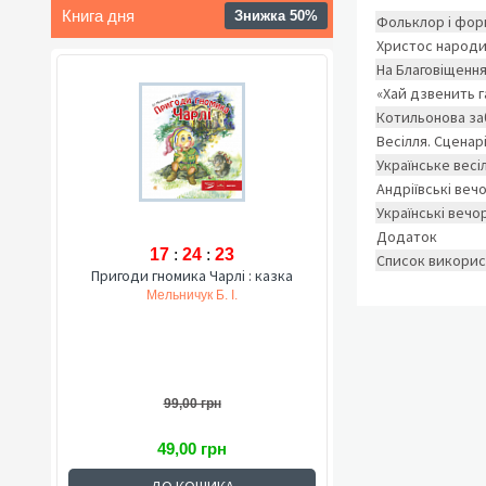
Книга дня
Знижка 50%
Фольклор і фор
Христос народив
На Благовіщення
«Хай дзвенить га
Котильонова за
Весілля. Сценар
Українське весі
Андріївські веч
Українські вечо
Додаток
17
:
24
:
22
Список викори
Пригоди гномика Чарлі : казка
Мельничук Б. І.
99,00 грн
49,00 грн