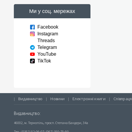
Ми у соц. мережах
Facebook
Instagram
Threads
Telegram
YouTube
TikTok
Видавництво
Новини
Електронні книги
Співпраця
|
|
|
|
Видавництво:
46002, м. Тернопіль, просп. Степана Бандери, 34а
Тел.: (0352) 52-06-07; (067) 350-75-93