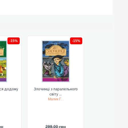
-15%
-15%
ься додому
Злочинці з паралельного
світу ...
Малик Г. .
рн
299,00 грн