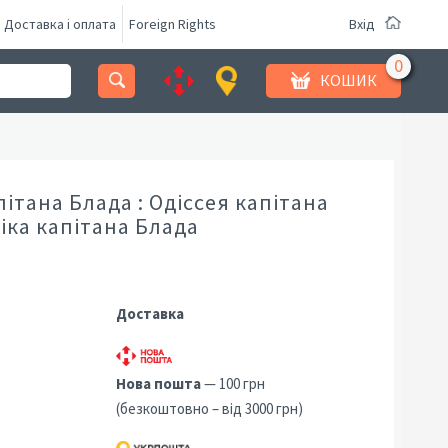
Доставка і оплата
Foreign Rights
Вхід
КОШИК
ітана Блада : Одіссея капітана
іка капітана Блада
Доставка
Нова пошта
— 100 грн
(безкоштовно – від 3000 грн)