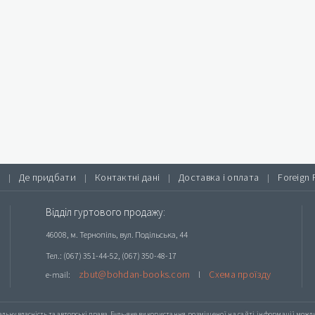
Де придбати
Контактні дані
Доставка і оплата
Foreign 
|
|
|
|
Відділ гуртового продажу:
46008, м. Тернопіль, вул. Подільська, 44
Тел.: (067) 351-44-52, (067) 350-48-17
zbut@bohdan-books.com
Схема проїзду
e-mail:
l
альну власність та авторські права. Будь-яке
використання розміщеної на сайті інформації
можлив