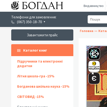
Видавництво
Телефони для замовлення:
(067) 350-18-70
Головна
Ката
Завантажити прайс
Каталог книг
Підручники та електронні
додатки
Літня школа-гра -15%
Богданова шкільна наука -15%
СВІТОВИД -15%