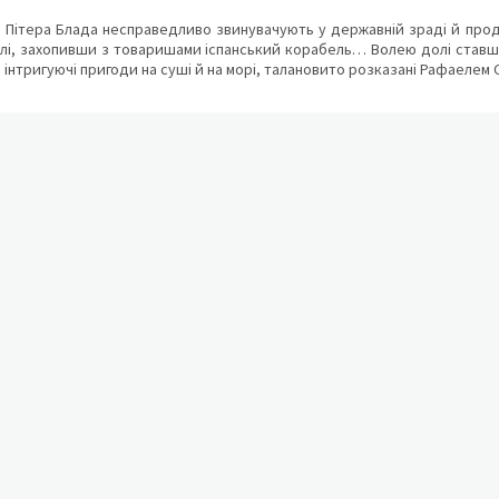
 Пітера Блада несправедливо звинувачують у державній зраді й прода
волі, захопивши з товаришами іспанський корабель… Волею долі ставш
 інтригуючі пригоди на суші й на морі, талановито розказані Рафаелем С