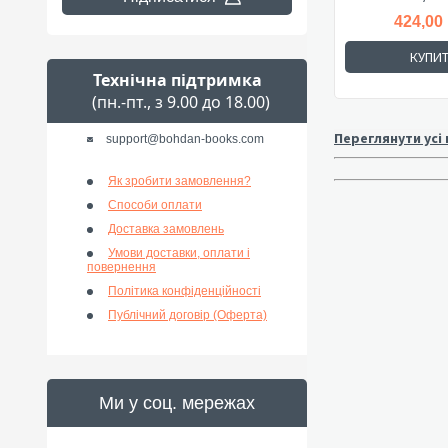
424,00
КУПИ
Технічна підтримка
(пн.-пт., з 9.00 до 18.00)
Переглянути усі
support@bohdan-books.com
Як зробити замовлення?
Способи оплати
Доставка замовлень
Умови доставки, оплати і
повернення
Політика конфіденційності
Публічний договір (Оферта)
Ми у соц. мережах