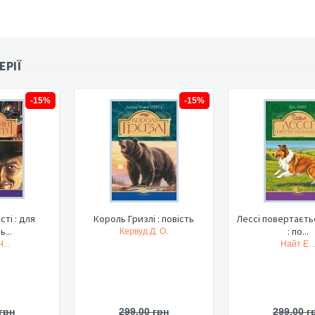
ЕРІЇ
-15%
-15%
сті : для
Король Гризлі : повість
Лессі повертаєт
...
: по...
Кервуд Д. О.
. .
Найт Е. .
грн
299,00 грн
299,00 г