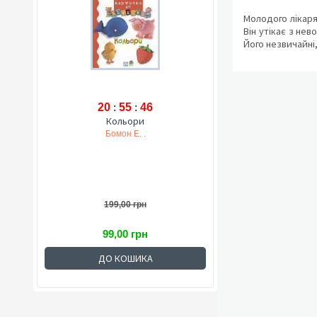
Молодого лікаря
Він утікає з не
Його незвичайні,
20
:
55
:
45
Кольори
Бомон Е. .
199,00 грн
99,00 грн
ДО КОШИКА