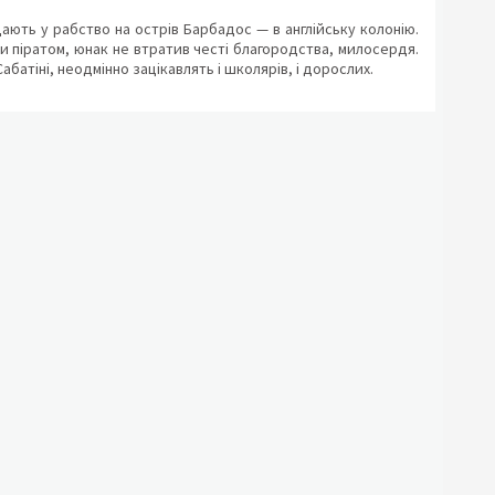
ють у рабство на острів Барбадос — в англійську колонію.
и піратом, юнак не втратив честі благородства, милосердя.
абатіні, неодмінно зацікавлять і школярів, і дорослих.