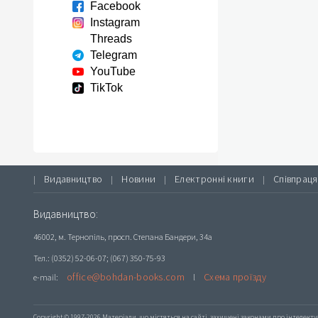
Facebook
Instagram
Threads
Telegram
YouTube
TikTok
Видавництво
Новини
Електронні книги
Співпраця
|
|
|
|
Видавництво:
46002, м. Тернопіль, просп. Степана Бандери, 34а
Тел.: (0352) 52-06-07; (067) 350-75-93
office@bohdan-books.com
Схема проїзду
e-mail:
l
Copyright © 1997-2026 Матеріали, що містяться на сайті, захищені законами про інтелекту