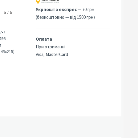
Укрпошта експрес
— 70 грн
5 / 5
(безкоштовно — від 1500 грн)
7-7
496
Оплата
а
При отриманні
145х215)
Visa, MasterCard