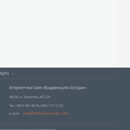
Rights
|
Інтернет-магазин «Видавництво Богдан»:
46018, м. Тернопіль, А/С 529
Тел.: (067) 350-18-70, (066) 727-17-62
mail@bohdan-books.com
e-mail:
е лише за згоди законних правовласників.