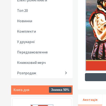
Електронні книги
Топ 20
Новинки
Комплекти
У друкарні
Передзамовлення
Книжковий мерч
Розпродаж
Книга дня
Знижка 50%
Анотація