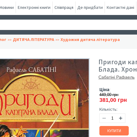
Новини
Електронні книги
Співпраця
Де придбати
Контактні дані
лог
ДИТЯЧА ЛІТЕРАТУРА
Художня дитяча література
Пригоди кап
Блада. Хрон
Сабатіні Рафаель
Ціна
:
449,00 грн
381,00 грн
Кількість:
КУПИТИ