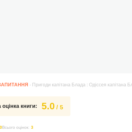
 ЗАПИТАННЯ
- Пригоди капітана Блада : Одіссея капітана Б
5.0
 оцінка книги:
/ 5
0
Всього оцінок:
3