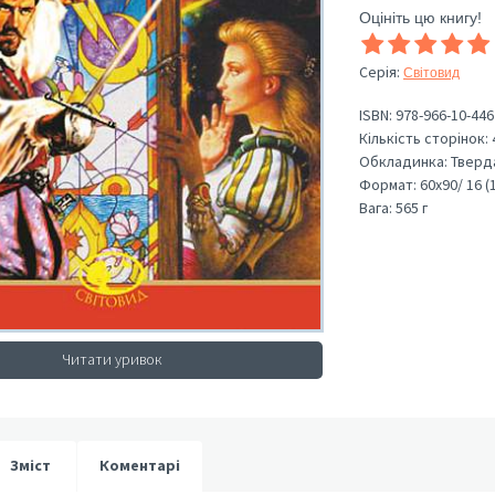
Оцініть цю книгу!
Серія
:
Світовид
ISBN:
978-966-10-446
Кількість сторінок:
Обкладинка:
Тверд
Формат:
60х90/ 16 (
Вага:
565 г
Читати уривок
Зміст
Коментарі