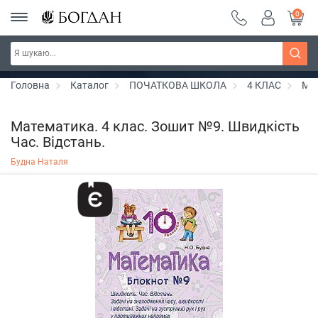
0
РОЗПРОДАЖ ~ 150 грн ~ 200 грн ~ 250 грн ~
Дізнатись більше
300 грн ~ РОЗПРОДАЖ
Головна
Каталог
ПОЧАТКОВА ШКОЛА
4 КЛАС
Ма
Математика. 4 клас. Зошит №9. Швидкість
Час. Відстань.
Будна Наталя