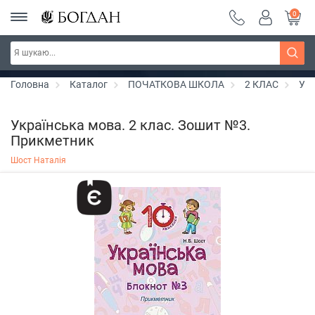
0
РОЗПРОДАЖ ~ 150 грн ~ 200 грн ~ 250 грн ~
Дізнатись більше
300 грн ~ РОЗПРОДАЖ
Головна
Каталог
ПОЧАТКОВА ШКОЛА
2 КЛАС
Укр
Українська мова. 2 клас. Зошит №3.
Прикметник
Шост Наталія