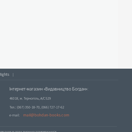
Rights
|
Інтернет-магазин «Видавництво Богдан»:
46018, м. Тернопіль, А/С 529
Тел.: (067) 350-18-70, (066) 727-17-62
mail@bohdan-books.com
e-mail:
е лише за згоди законних правовласників.