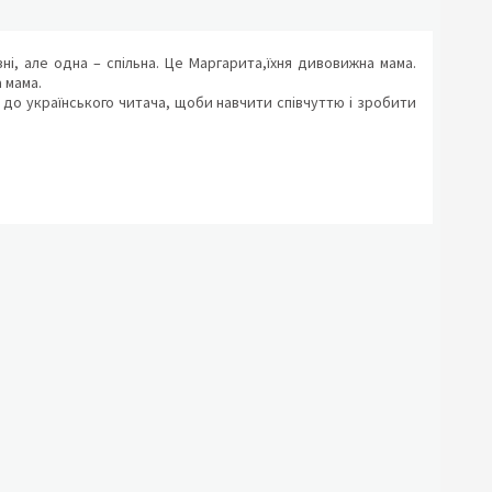
ні, але одна – спільна. Це Маргарита,їхня дивовижна мама.
 мама.
о українського читача, щоби навчити співчуттю і зробити