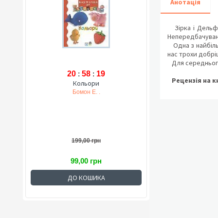
Анотація
Зірка і Дельфін
Непередбачувана
Одна з найбільш
нас трохи добрі
Для середнього 
20
:
58
:
18
Рецензія на к
Кольори
Бомон Е. .
199,00 грн
99,00 грн
ДО КОШИКА