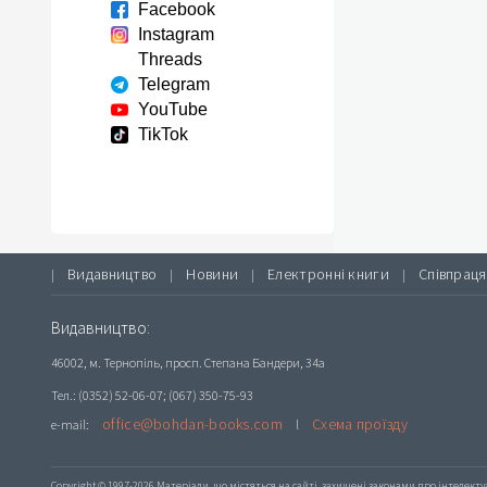
Facebook
Instagram
Threads
Telegram
YouTube
TikTok
Видавництво
Новини
Електронні книги
Співпраця
|
|
|
|
Видавництво:
46002, м. Тернопіль, просп. Степана Бандери, 34а
Тел.: (0352) 52-06-07; (067) 350-75-93
office@bohdan-books.com
Схема проїзду
e-mail:
l
Copyright © 1997-2026 Матеріали, що містяться на сайті, захищені законами про інтелекту