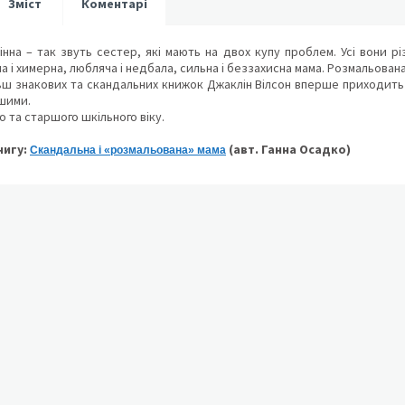
Зміст
Коментарі
на – так звуть сестер, які мають на двох купу проблем. Усі вони різ
 і химерна, любляча і недбала, сильна і беззахисна мама. Розмальована
 знакових та скандальних книжок Джаклін Вілсон вперше приходить д
шими.
та старшого шкільного віку.
нигу:
(авт. Ганна Осадко)
Скандальна і «розмальована» мама