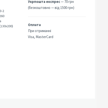
Укрпошта експрес
— 70 грн
(безкоштовно — від 1500 грн)
3-2
260
а
Оплата
(130х200)
При отриманні
Visa, MasterCard