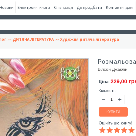
Новини
Електронні книги
Співпраця
Де придбати
Контактні дані
лог
ДИТЯЧА ЛІТЕРАТУРА
Художня дитяча література
Розмальова
Вілсон Джаклін
Ціна
229,00 гр
:
Кількість:
КУПИТИ
Оцініть цю книгу!