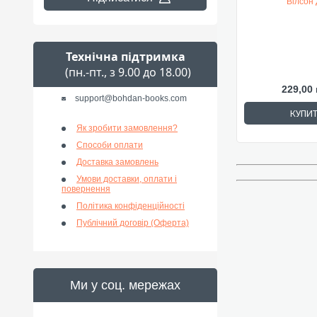
Вілсон Д
Технічна підтримка
(пн.-пт., з 9.00 до 18.00)
229,00 
support@bohdan-books.com
КУПИ
Як зробити замовлення?
Способи оплати
Доставка замовлень
Умови доставки, оплати і
повернення
Політика конфіденційності
Публічний договір (Оферта)
Ми у соц. мережах