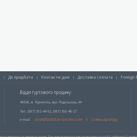
Де придбати
Контактні дані
Доставка і оплата
Foreign 
|
|
|
|
Відділ гуртового продажу:
46008, м. Тернопіль, вул. Подільська, 44
Тел.: (067) 351-44-52, (067) 350-48-17
zbut@bohdan-books.com
Схема проїзду
e-mail:
l
альну власність та авторські права. Будь-яке
використання розміщеної на сайті інформації
можлив