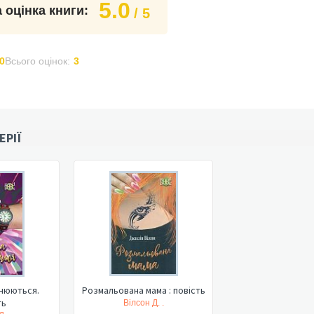
5.0
 оцінка книги:
/ 5
0
Всього оцінок:
3
ЕРІЇ
знюються.
Розмальована мама : повість
ть
Вілсон Д. .