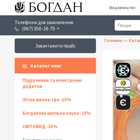
Видавництво
Телефони для замовлення:
(067) 350-18-70
Головна
Ката
Завантажити прайс
Каталог книг
Підручники та електронні
додатки
Літня школа-гра -15%
Богданова шкільна наука -15%
СВІТОВИД -15%