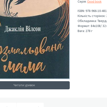
Серія
:
Good book
ISBN:
978-966-10-481
Кількість сторінок:
Обкладинка:
Тверд
Формат:
84х108/ 32 
Вага:
278 г
Читати уривок