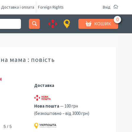
Доставка і оплата
Foreign Rights
Вхід
КОШИК
на мама : повість
н
Доставка
Нова пошта
— 100 грн
(безкоштовно – від 3000 грн)
5 / 5