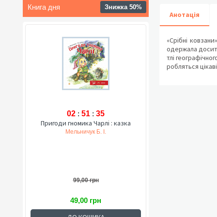
Книга дня
Знижка 50%
Анотація
«Срібні ковзани
одержала досить
тлі географічног
робляться цікаві
02
:
51
:
34
Пригоди гномика Чарлі : казка
Мельничук Б. І.
99,00 грн
49,00 грн