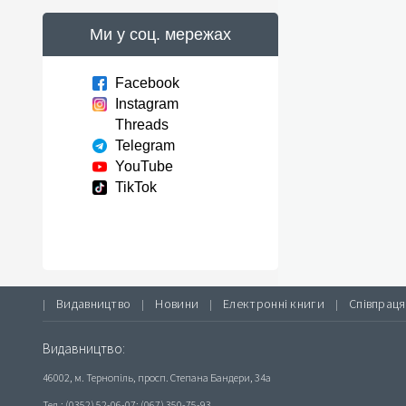
Ми у соц. мережах
Facebook
Instagram
Threads
Telegram
YouTube
TikTok
Видавництво
Новини
Електронні книги
Співпраця
|
|
|
|
Видавництво:
46002, м. Тернопіль, просп. Степана Бандери, 34а
Тел.: (0352) 52-06-07; (067) 350-75-93