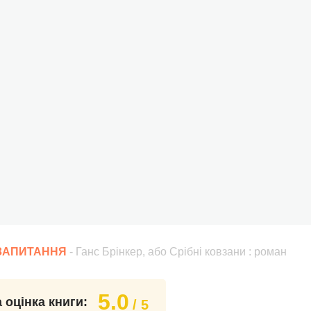
 ЗАПИТАННЯ
- Ганс Брінкер, або Срібні ковзани : роман
5.0
 оцінка книги:
/ 5