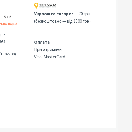
Укрпошта експрес
— 70 грн
5 / 5
(безкоштовно — від 1500 грн)
льна наука
5-7
368
Оплата
При отриманні
(130х200)
Visa, MasterCard