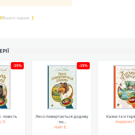
0
Всього оцінок:
1
ЕРІЇ
-15%
-15%
 : повість
Лессі повертається додому
Казки та історії
: по...
. О.
Андерсен Г.
Найт Е. .