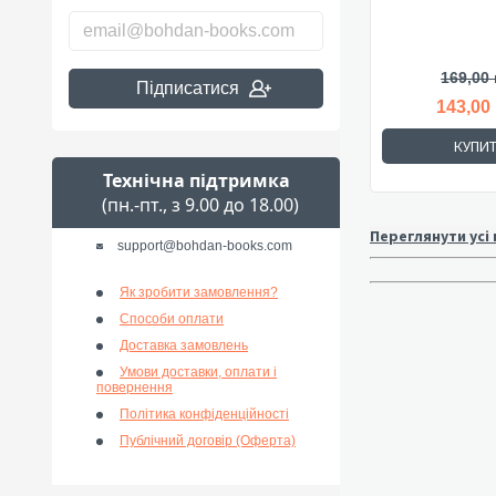
169,00 
Підписатися
143,00
КУПИ
Технічна підтримка
(пн.-пт., з 9.00 до 18.00)
Переглянути усі
support@bohdan-books.com
Як зробити замовлення?
Способи оплати
Доставка замовлень
Умови доставки, оплати і
повернення
Політика конфіденційності
Публічний договір (Оферта)