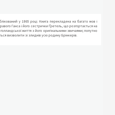
ікований у 1865 році. Книга перекладена на багато мов і
равого Ганса і його сестрички Ґретель, що розгортається на
ни голландської життя з його оригінальними звичаями; попутно
ється визволити зі злиднів усю родину Брінкерів.