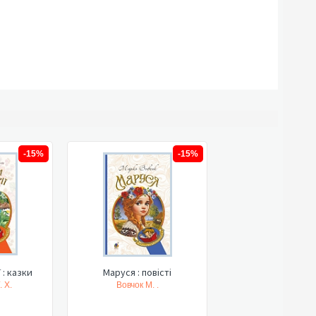
-15%
-15%
 : казки
Маруся : повісті
 Х.
Вовчок М. .