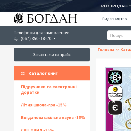
РОЗПРОДАЖ ~ 1
Видавництво
Телефони для замовлення:
(067) 350-18-70
Головна
Ката
Завантажити прайс
Каталог книг
Підручники та електронні
додатки
Літня школа-гра -15%
Богданова шкільна наука -15%
СВІТОВИД -15%