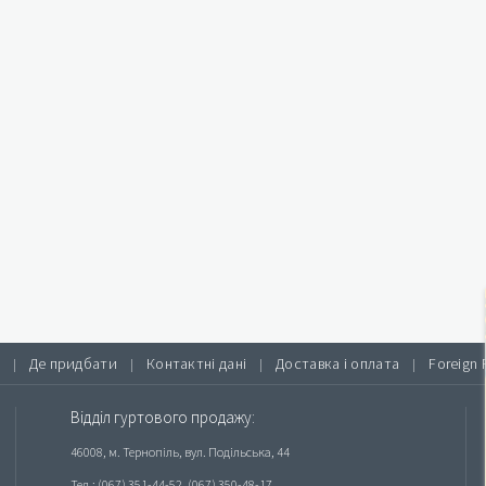
Де придбати
Контактні дані
Доставка і оплата
Foreign 
|
|
|
|
Відділ гуртового продажу:
46008, м. Тернопіль, вул. Подільська, 44
Тел.: (067) 351-44-52, (067) 350-48-17