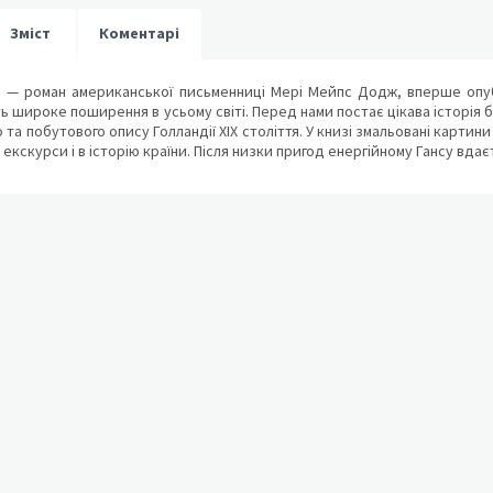
Зміст
Коментарі
» — роман американської письменниці Мері Мейпс Додж, вперше опубл
 широке поширення в усьому світі. Перед нами постає цікава історія б
о та побутового опису Голландії XIX століття. У книзі змальовані карти
 екскурси і в історію країни. Після низки пригод енергійному Гансу вда