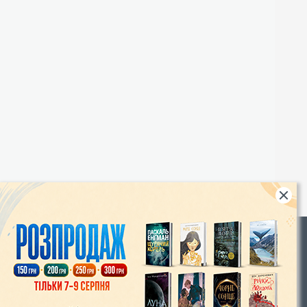
Rights
|
Інтернет-магазин «Видавництво Богдан»:
46018, м. Тернопіль, А/С 529
Тел.: (067) 350-18-70, (066) 727-17-62