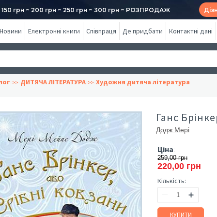
50 грн ~ 200 грн ~ 250 грн ~ 300 грн ~ РОЗПРОДАЖ
Діз
Новини
Електронні книги
Співпраця
Де придбати
Контактні дані
лог
ДИТЯЧА ЛІТЕРАТУРА
Художня дитяча література
Ганс Брінке
Додж Мері
Ціна
:
259,00 грн
220,00 грн
Кількість:
КУПИТИ