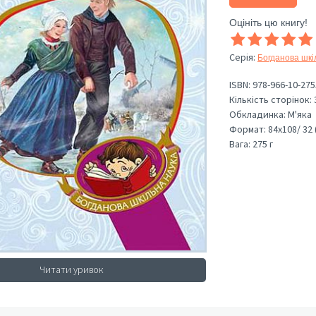
Оцініть цю книгу!
Серія
:
Богданова шкі
ISBN:
978-966-10-275
Кількість сторінок:
Обкладинка:
М'яка
Формат:
84х108/ 32 
Вага:
275 г
Читати уривок