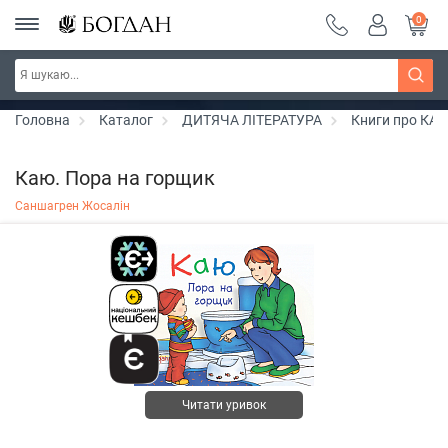
0
РОЗПРОДАЖ ~ 150 грн ~ 200 грн ~ 250 грн ~
Дізнатись більше
300 грн ~ РОЗПРОДАЖ
Головна
Каталог
ДИТЯЧА ЛІТЕРАТУРА
Книги про КА
Каю. Пора на горщик
Саншагрен Жосалін
Читати уривок