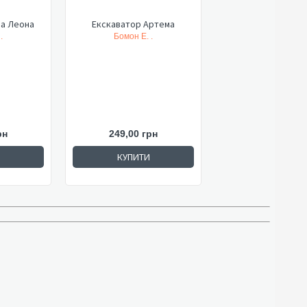
а Леона
Екскаватор Артема
.
Бомон Е. .
рн
249,00 грн
КУПИТИ