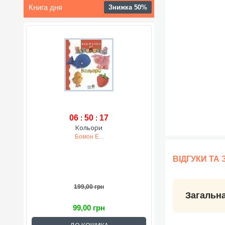
Книга дня
Знижка 50%
06
:
50
:
16
Кольори
Бомон Е. .
ВІДГУКИ ТА
199,00 грн
Загальна
99,00 грн