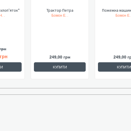
хлоп’яток"
Трактор Петра
Пожежна машин
. .
Бомон Е. .
Бомон Е. 
грн
 грн
249,00 грн
249,00 г
ТИ
КУПИТИ
КУПИТИ