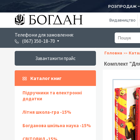
РОЗПРОДАЖ ~ 1
Видавництво
Телефони для замовлення:
(067) 350-18-70
Головна
Ката
Завантажити прайс
Комплект "Для
Каталог книг
Підручники та електронні
додатки
Літня школа-гра -15%
Богданова шкільна наука -15%
СВІТОВИД -15%