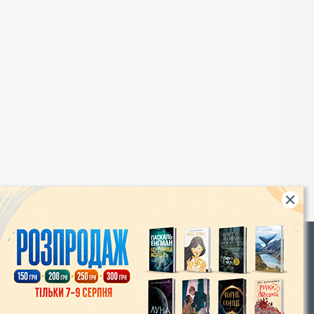
Rights
|
Інтернет-магазин «Видавництво Богдан»:
46018, м. Тернопіль, А/С 529
Тел.: (067) 350-18-70, (066) 727-17-62