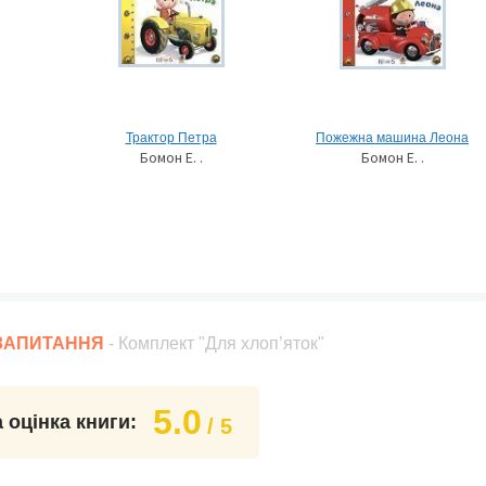
Трактор Петра
Пожежна машина Леона
Бомон Е. .
Бомон Е. .
 ЗАПИТАННЯ
- Комплект "Для хлоп’яток"
5.0
 оцінка книги:
/ 5