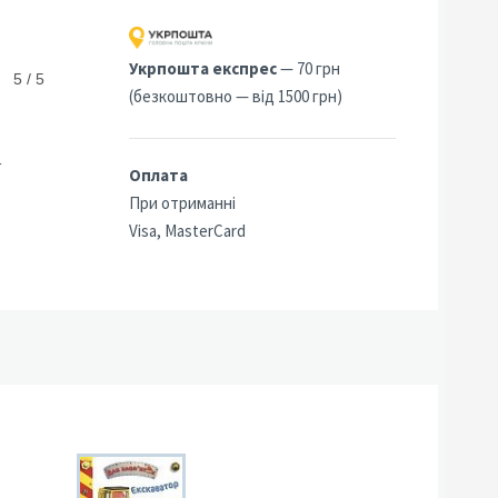
Укрпошта експрес
— 70 грн
5 / 5
(безкоштовно — від 1500 грн)
4
Оплата
При отриманні
Visa, MasterCard