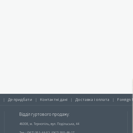
Де придбати
Контактні дані
Доставка і оплата
Foreign 
|
|
|
|
Відділ гуртового продажу:
46008, м. Тернопіль, вул. Подільська, 44
Тел.: (067) 351-44-52, (067) 350-48-17