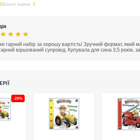
1
Всього оцінок:
1
дія
е гарний набір за хорошу вартість! Зручний формат, який 
гарний віршований супровід. Купувала для сина 3,5 років, з
ЕРІЇ
-20%