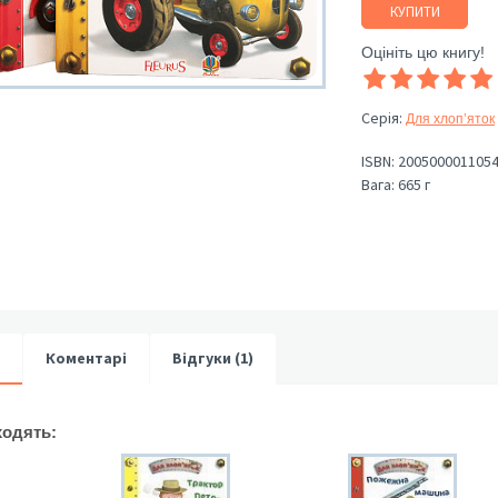
КУПИТИ
Оцініть цю книгу!
Серія
:
Для хлоп’яток
ISBN:
200500001105
Вага:
665 г
Коментарі
Відгуки (1)
ходять: