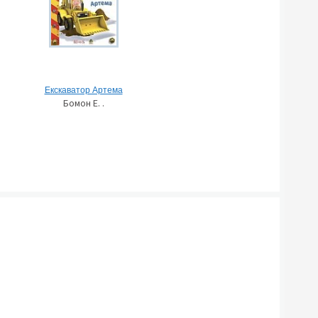
Екскаватор Артема
Бомон Е. .