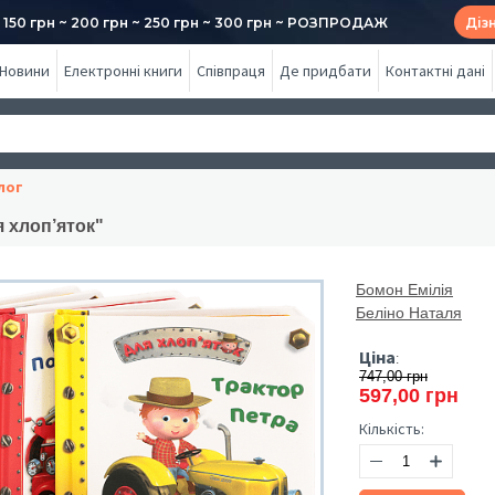
50 грн ~ 200 грн ~ 250 грн ~ 300 грн ~ РОЗПРОДАЖ
Діз
Новини
Електронні книги
Співпраця
Де придбати
Контактні дані
лог
 хлоп’яток"
Бомон Емілія
Беліно Наталя
Ціна
:
747,00 грн
597,00 грн
Кількість: