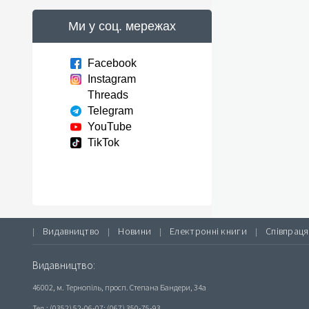
Ми у соц. мережах
Facebook
Instagram
Threads
Telegram
YouTube
TikTok
Видавництво
Новини
Електронні книги
Співпраця
|
|
|
|
Видавництво:
46002, м. Тернопіль, просп. Степана Бандери, 34а
Тел.: (0352) 52-06-07; (067) 350-75-93