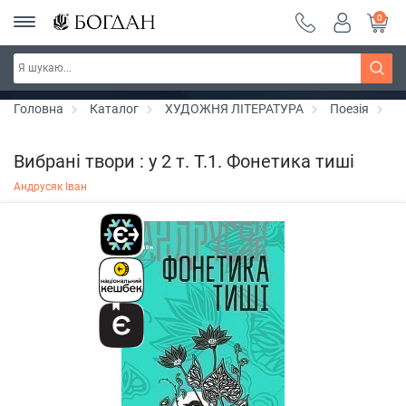
0
РОЗПРОДАЖ ~ 150 грн ~ 200 грн ~ 250 грн ~
Дізнатись більше
300 грн ~ РОЗПРОДАЖ
Головна
Каталог
ХУДОЖНЯ ЛІТЕРАТУРА
Поезія
В
Вибрані твори : у 2 т. Т.1. Фонетика тиші
Андрусяк Іван