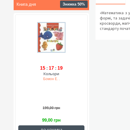
Книга дня
Знижка 50%
«Математика з у
формі, та задачі
кросворди, магіч
стандарту почат
15
:
17
:
18
Кольори
Бомон Е. .
199,00 грн
99,00 грн