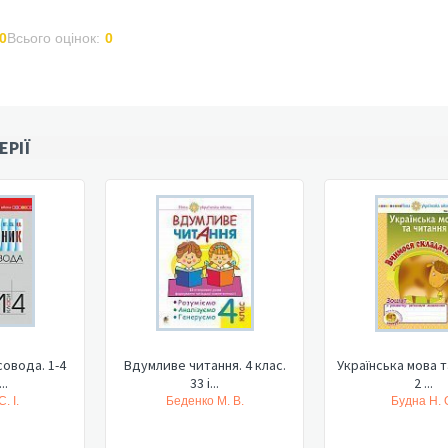
0
Всього оцінок:
0
ЕРІЇ
овода. 1-4
Вдумливе читання. 4 клас.
Українська мова т
..
33 і...
2 ...
. І.
Беденко М. В.
Будна Н. 