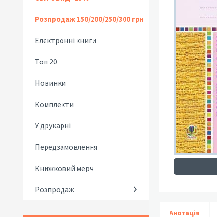
Розпродаж 150/200/250/300 грн
Електронні книги
Топ 20
Новинки
Комплекти
У друкарні
Передзамовлення
Книжковий мерч
Розпродаж
Анотація