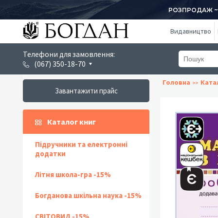
РОЗПРОДАЖ ~ 1
Видавництво
Телефони для замовлення:
(067) 350-18-70
Головна
Ката
Завантажити прайс
Каталог книг
Підручники та електронні
додатки
Літня школа-гра -15%
Богданова шкільна наука -15%
СВІТОВИД -15%