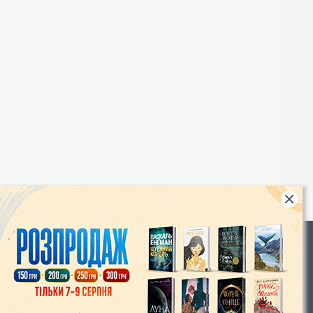
Rights
|
Інтернет-магазин «Видавництво Богдан»:
46018, м. Тернопіль, А/С 529
Тел.: (067) 350-18-70, (066) 727-17-62