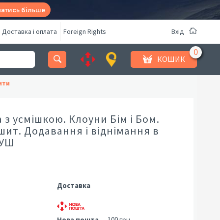
натись більше
Доставка і оплата
Foreign Rights
Вхід
КОШИК
ити
з усмішкою. Клоуни Бім і Бом.
шит. Додавання і віднімання в
НУШ
Доставка
Нова пошта
— 100 грн