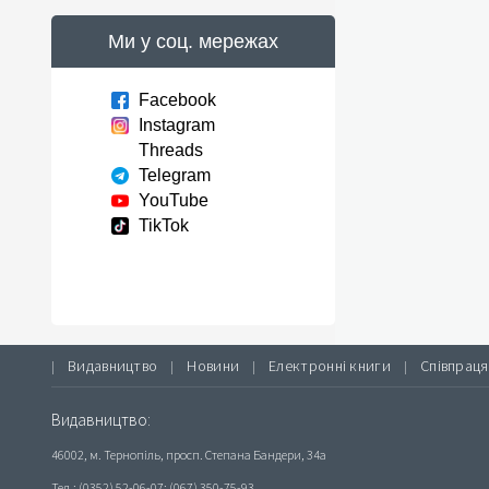
Ми у соц. мережах
Facebook
Instagram
Threads
Telegram
YouTube
TikTok
Видавництво
Новини
Електронні книги
Співпраця
|
|
|
|
Видавництво:
46002, м. Тернопіль, просп. Степана Бандери, 34а
Тел.: (0352) 52-06-07; (067) 350-75-93