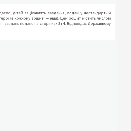
аємо, дітей зацікавлять завдання, подані у нестандартній
і герої (в кожному зошиті — інші). Цей зошит містить числові
ння завдань подано на сторінках 3 і 4. Відповідає Державному