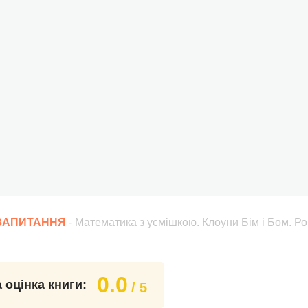
 ЗАПИТАННЯ
- Математика з усмішкою. Клоуни Бім і Бом. Р
0.0
 оцінка книги:
/ 5