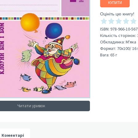
КУПИТИ
Оцініть цю книгу!
ISBN:
978-966-10-567
Кількість сторінок:
Обкладинка:
М'яка
Формат:
70х100/ 16 
Вага:
65 г
Читати уривок
Коментарі