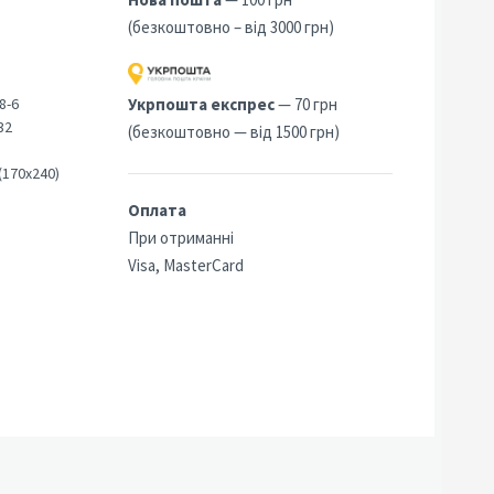
(безкоштовно – від 3000 грн)
8-6
Укрпошта експрес
— 70 грн
32
(безкоштовно — від 1500 грн)
(170х240)
Оплата
При отриманні
Visa, MasterCard