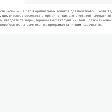
смішкою» — це серія оригінальних зошитів для початкової школи. Гад
, що, власне, є веселими історіями, в яких діють кмітливі і симпатичн
ні квадрати та задачі, героями яких є клоуни Бім і Бом. Зразки викона
кової освіти, типовим освітнім програмам та чинним підручникам.