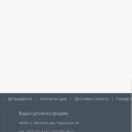
Де придбати
Контактні дані
Доставка і оплата
Foreign 
|
|
|
|
Відділ гуртового продажу:
46008, м. Тернопіль, вул. Подільська, 44
Тел.: (067) 351-44-52, (067) 350-48-17