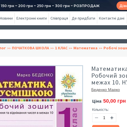
50 грн ~ 200 грн ~ 250 грн ~ 300 грн ~ РОЗПРОДАЖ
Діз
Новини
Електронні книги
Співпраця
Де придбати
Контактні дані
лог
ПОЧАТКОВА ШКОЛА
1 КЛАС
Математика
Робочі зош
Математика 
Робочий зо
межах 10. 
Беденко Марко
Ціна
50,00 грн
:
Кількість: