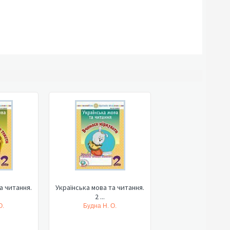
а читання.
Українська мова та читання.
2 ...
О.
Будна Н. О.