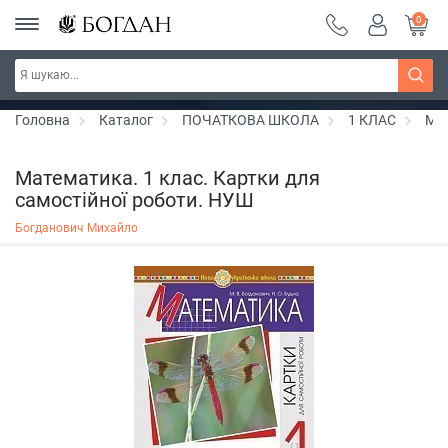
0
РОЗПРОДАЖ ~ 150 грн ~ 200 грн ~ 250 грн ~
Дізнатись більше
300 грн ~ РОЗПРОДАЖ
Головна
Каталог
ПОЧАТКОВА ШКОЛА
1 КЛАС
Ма
Математика. 1 клас. Картки для
самостійної роботи. НУШ
Богданович Михайло