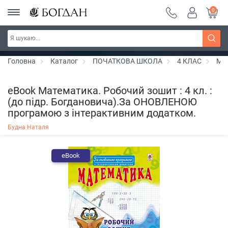
0
РОЗПРОДАЖ ~ 150 грн ~ 200 грн ~ 250 грн ~
Дізнатись більше
300 грн ~ РОЗПРОДАЖ
Головна
Каталог
ПОЧАТКОВА ШКОЛА
4 КЛАС
Ма
eBook Математика. Робочий зошит : 4 кл. :
(до підр. Богдановича).За ОНОВЛЕНОЮ
програмою з інтерактивним додатком.
Будна Наталя
eBook