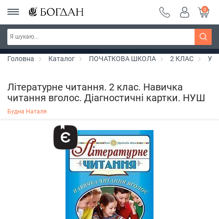
0
РОЗПРОДАЖ ~ 150 грн ~ 200 грн ~ 250 грн ~
Дізнатись більше
300 грн ~ РОЗПРОДАЖ
Головна
Каталог
ПОЧАТКОВА ШКОЛА
2 КЛАС
Укр
Літературне читання. 2 клас. Навичка
читання вголос. Діагностичні картки. НУШ
Будна Наталя