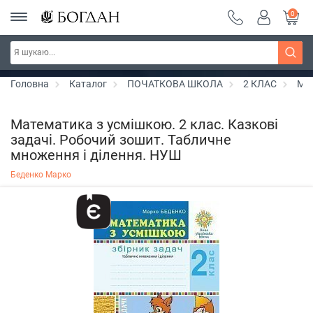
0
РОЗПРОДАЖ ~ 150 грн ~ 200 грн ~ 250 грн ~
Дізнатись більше
300 грн ~ РОЗПРОДАЖ
Головна
Каталог
ПОЧАТКОВА ШКОЛА
2 КЛАС
Ма
Математика з усмішкою. 2 клас. Казкові
задачі. Робочий зошит. Табличне
множення і ділення. НУШ
Беденко Марко