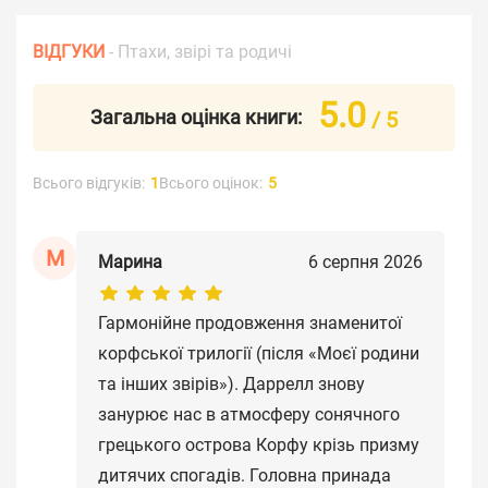
ВІДГУКИ
- Птахи, звірі та родичі
5.0
Загальна оцінка книги:
/ 5
Всього відгуків:
1
Всього оцінок:
5
М
Марина
6 серпня 2026
Гармонійне продовження знаменитої
корфської трилогії (після «Моєї родини
та інших звірів»). Даррелл знову
занурює нас в атмосферу сонячного
грецького острова Корфу крізь призму
дитячих спогадів. Головна принада