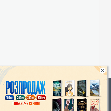
Rights
|
Інтернет-магазин «Видавництво Богдан»:
46018, м. Тернопіль, А/С 529
Тел.: (067) 350-18-70, (066) 727-17-62