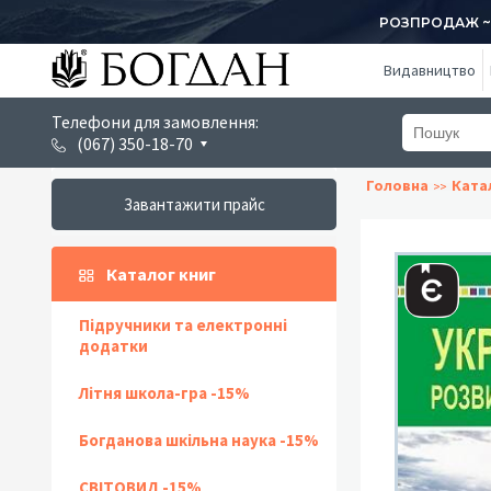
РОЗПРОДАЖ ~ 1
Видавництво
Телефони для замовлення:
(067) 350-18-70
Головна
Ката
Завантажити прайс
Каталог книг
Підручники та електронні
додатки
Літня школа-гра -15%
Богданова шкільна наука -15%
СВІТОВИД -15%