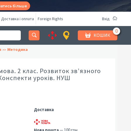
натись більше
Доставка і оплата
Foreign Rights
Вхід
КОШИК
я
Методика
мова. 2 клас. Розвиток зв’язного
Конспекти уроків. НУШ
Доставка
Нова пошта
— 100 грн