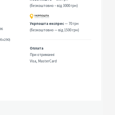
(безкоштовно – від 3000 грн)
3
Укрпошта експрес
— 70 грн
96
(безкоштовно — від 1500 грн)
05х290)
Оплата
При отриманні
Visa, MasterCard