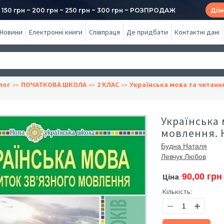
50 грн ~ 200 грн ~ 250 грн ~ 300 грн ~ РОЗПРОДАЖ
Діз
Новини
Електронні книги
Співпраця
Де придбати
Контактні дані
лог
ПОЧАТКОВА ШКОЛА
2 КЛАС
Українська мова та читанн
Українська 
мовлення. 
Будна Наталя
Левчук Любов
Ціна
90,00 грн
:
Кількість: