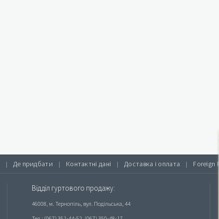
Де придбати
Контактні дані
Доставка і оплата
Foreign 
|
|
|
|
Відділ гуртового продажу:
46008, м. Тернопіль, вул. Подільська, 44
Тел.: (067) 351-44-52, (067) 350-48-17