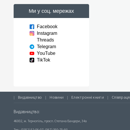
Ми у соц. мережах
Facebook
Instagram
Threads
Telegram
YouTube
TikTok
Видавництво
Новини
Електронні книги
Співпраця
|
|
|
|
Видавництво:
46002, м. Тернопіль, просп. Степана Бандери, 34а
Тел.: (0352) 52-06-07; (067) 350-75-93