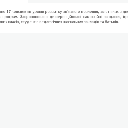
ано 17 конспектів уроків розвитку зв’язного мовлення, зміст яких від
іх програм. Запропоновано диференційовані самостійні завдання, і
вих класів, студентів педагогічних навчальних закладів та батьків.