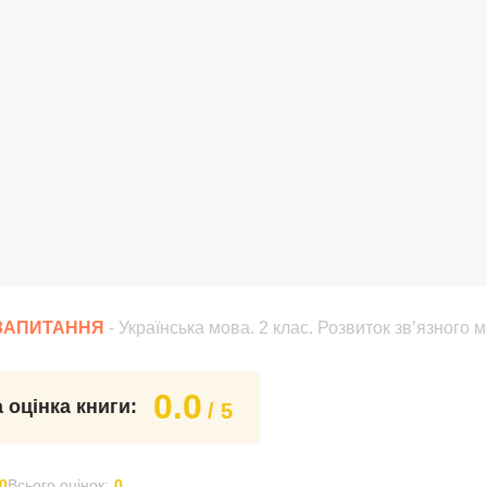
 ЗАПИТАННЯ
- Українська мова. 2 клас. Розвиток зв’язного
0.0
 оцінка книги:
/ 5
0
Всього оцінок:
0