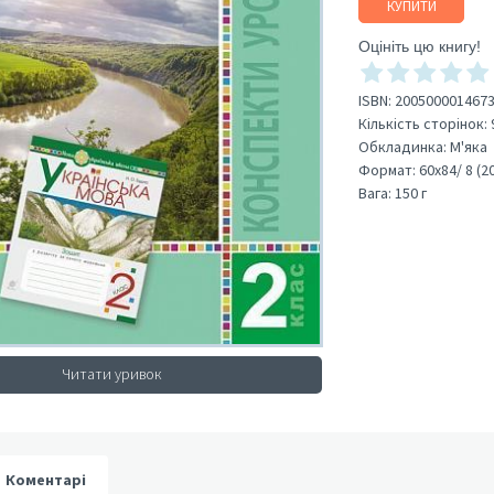
КУПИТИ
Оцініть цю книгу!
ISBN:
200500001467
Кількість сторінок:
Обкладинка:
М'яка
Формат:
60х84/ 8 (2
Вага:
150 г
Читати уривок
Коментарі