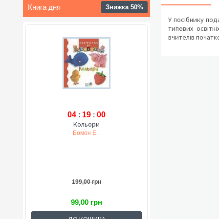
Книга дня
Знижка 50%
У посібнику под
типових освітн
вчителів початко
04
:
19
:
00
Кольори
Бомон Е. .
199,00 грн
99,00 грн