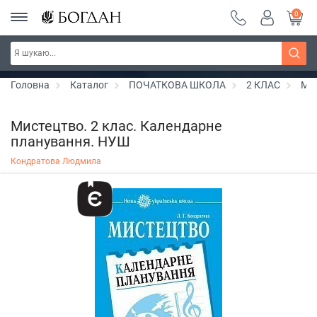
0
РОЗПРОДАЖ ~ 150 грн ~ 200 грн ~ 250 грн ~
Дізнатись більше
300 грн ~ РОЗПРОДАЖ
Головна
Каталог
ПОЧАТКОВА ШКОЛА
2 КЛАС
Ми
Мистецтво. 2 клас. Календарне
планування. НУШ
Кондратова Людмила