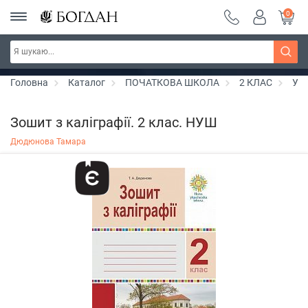
0
РОЗПРОДАЖ ~ 150 грн ~ 200 грн ~ 250 грн ~
Дізнатись більше
300 грн ~ РОЗПРОДАЖ
Головна
Каталог
ПОЧАТКОВА ШКОЛА
2 КЛАС
Укр
Зошит з каліграфії. 2 клас. НУШ
Дюдюнова Тамара