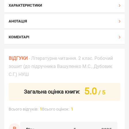
ХАРАКТЕРИСТИКИ
АНОТАЦІЯ
КОМЕНТАРІ
ВІДГУКИ
- Літературне читання. 2 клас. Робочий
зошит (до підручника Вашуленко М.С., Дубовик
С.Г.) НУШ
5.0
Загальна оцінка книги:
/ 5
Всього відгуків:
1
Всього оцінок:
1