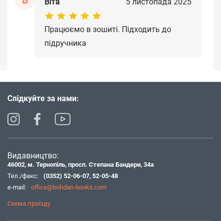
В
Віта
5 листопада 2025
Працюємо в зошиті. Підходить до
підручника
Слідкуйте за нами:
Видавництво:
46002, м. Тернопіль, просп. Степана Бандери, 34а
Тел./факс:
(0352) 52-06-07
,
52-05-48
e-mail:
office@bohdan-books.com
Схема проїзду