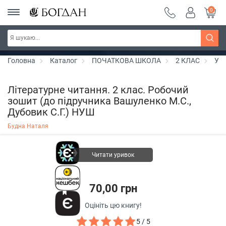
0
РОЗПРОДАЖ ~ 150 грн ~ 200 грн ~ 250 грн ~
Дізнатись більше
300 грн ~ РОЗПРОДАЖ
Головна
Каталог
ПОЧАТКОВА ШКОЛА
2 КЛАС
Укр
Літературне читання. 2 клас. Робочий
зошит (до підручника Вашуленко М.С.,
Дубовик С.Г.) НУШ
Будна Наталя
Читати уривок
70,00 грн
Оцініть цю книгу!
5 / 5