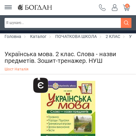
0
РОЗПРОДАЖ ~ 150 грн ~ 200 грн ~ 250 грн ~
Дізнатись більше
300 грн ~ РОЗПРОДАЖ
Головна
Каталог
ПОЧАТКОВА ШКОЛА
2 КЛАС
Укр
Українська мова. 2 клас. Слова - назви
предметів. Зошит-тренажер. НУШ
Шост Наталія