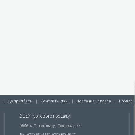
Де придбати
Контактні дані
Доставка і оплата
Foreign 
|
|
|
|
Відділ гуртового продажу:
46008, м. Тернопіль, вул. Подільська, 44
Тел.: (067) 351-44-52, (067) 350-48-17