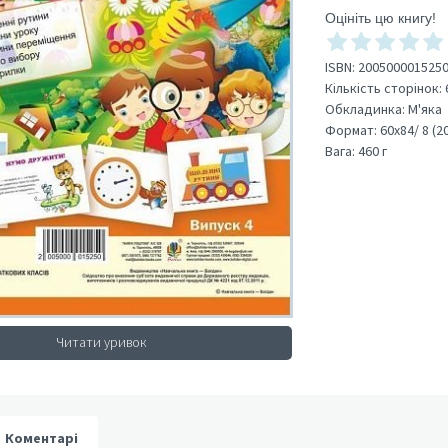
Оцініть цю книгу!
ISBN:
200500001525
Кількість сторінок:
Обкладинка:
М'яка
Формат:
60х84/ 8 (2
Вага:
460 г
Читати уривок
Коментарі