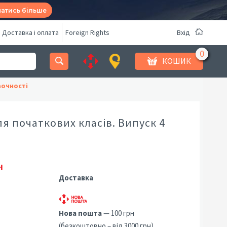
натись більше
Доставка і оплата
Foreign Rights
Вхід
КОШИК
аочності
я початкових класів. Випуск 4
н
Доставка
Нова пошта
— 100 грн
(безкоштовно – від 3000 грн)