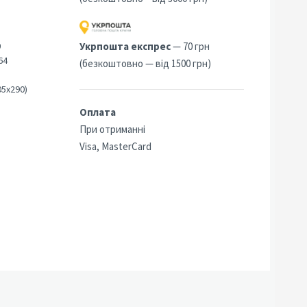
0
Укрпошта експрес
— 70 грн
64
(безкоштовно — від 1500 грн)
05х290)
Оплата
При отриманні
Visa, MasterCard