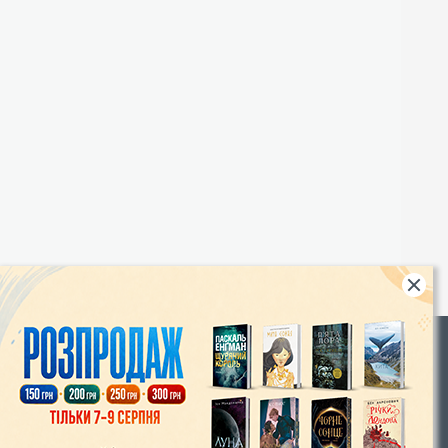
Rights
|
Інтернет-магазин «Видавництво Богдан»:
46018, м. Тернопіль, А/С 529
Тел.: (067) 350-18-70, (066) 727-17-62