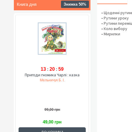
Книга дня
Знижка 50%
• Щоденні рутин
• Рутини уроку
• Рутини перемі
• Коло вибору
• Мирилки
13
:
20
:
58
Пригоди гномика Чарлі : казка
Мельничук Б. І.
99,00 грн
49,00 грн