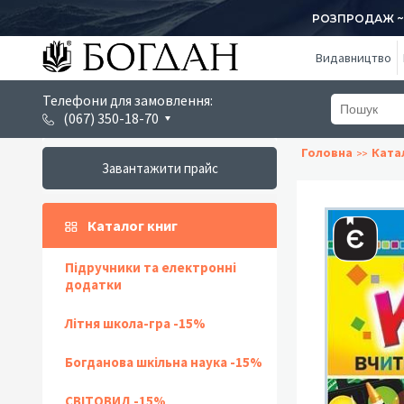
РОЗПРОДАЖ ~ 1
Видавництво
Телефони для замовлення:
(067) 350-18-70
Головна
Ката
Завантажити прайс
Каталог книг
Підручники та електронні
додатки
Літня школа-гра -15%
Богданова шкільна наука -15%
СВІТОВИД -15%