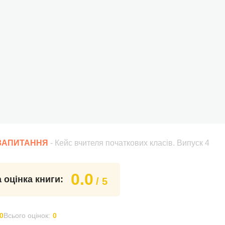
 ЗАПИТАННЯ
- Кейс вчителя початкових класів. Випуск 4
0.0
 оцінка книги:
/ 5
0
Всього оцінок:
0