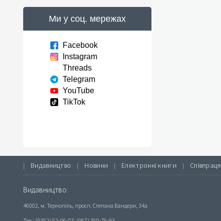
Ми у соц. мережах
Facebook
Instagram
Threads
Telegram
YouTube
TikTok
Видавництво
Новини
Електронні книги
Співпраця
|
|
|
|
Видавництво:
46002, м. Тернопіль, просп. Степана Бандери, 34а
Тел.: (0352) 52-06-07; (067) 350-75-93