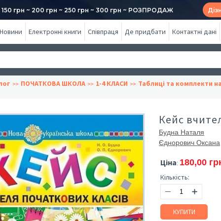
50 грн ~ 200 грн ~ 250 грн ~ 300 грн ~ РОЗПРОДАЖ
Діз
Новини
Електронні книги
Співпраця
Де придбати
Контактні дані
лог
ПОЧАТКОВА ШКОЛА
1-4 КЛАСИ
Таблиці та комплекти н
Кейс вчител
Будна Наталя
Єднорович Оксана
Ціна
180,00 гр
:
Кількість:
КУПИТИ