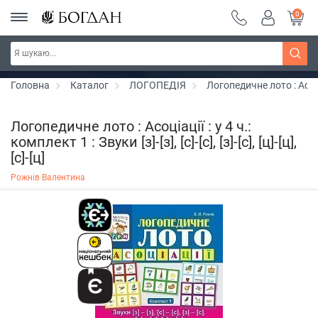
0
РОЗПРОДАЖ ~ 150 грн ~ 200 грн ~ 250 грн ~
Дізнатись більше
300 грн ~ РОЗПРОДАЖ
Головна
Каталог
ЛОГОПЕДІЯ
Логопедичне лото : Асоціації
Логопедичне лото : Асоціації : у 4 ч.:
комплект 1 : Звуки [з]-[з], [с]-[с], [з]-[с], [ц]-[ц],
[с]-[ц]
Рожнів Валентина