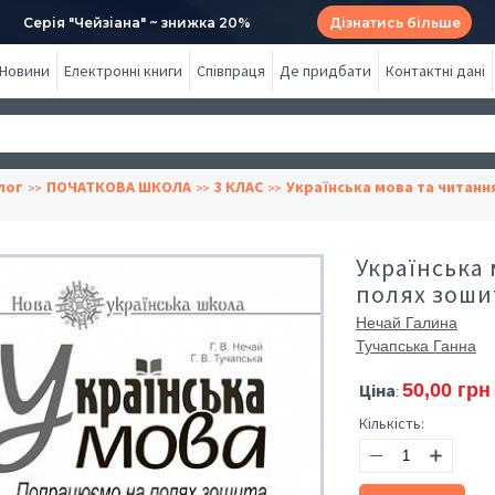
Серія "Чейзіана" ~ знижка 20%
Дізнатись більше
Новини
Електронні книги
Співпраця
Де придбати
Контактні дані
лог
ПОЧАТКОВА ШКОЛА
3 КЛАС
Українська мова та читанн
Українська 
полях зоши
Нечай Галина
Тучапська Ганна
Ціна
50,00 грн
:
Кількість: