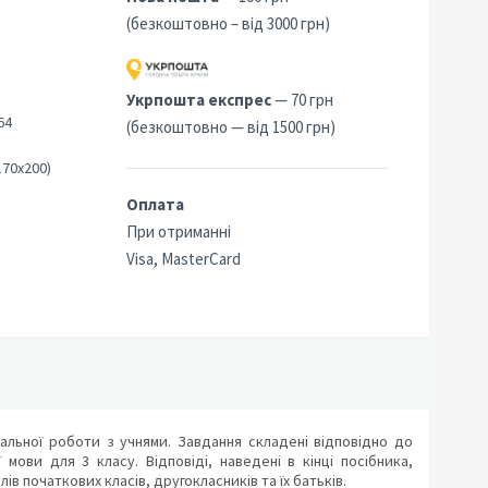
(безкоштовно – від 3000 грн)
3
Укрпошта експрес
— 70 грн
64
(безкоштовно — від 1500 грн)
170х200)
Оплата
При отриманні
Visa, MasterCard
альної роботи з учнями. Завдання складені відповідно до
мови для 3 класу. Відповіді, наведені в кінці посібника,
 початкових класів, другокласників та їх батьків.