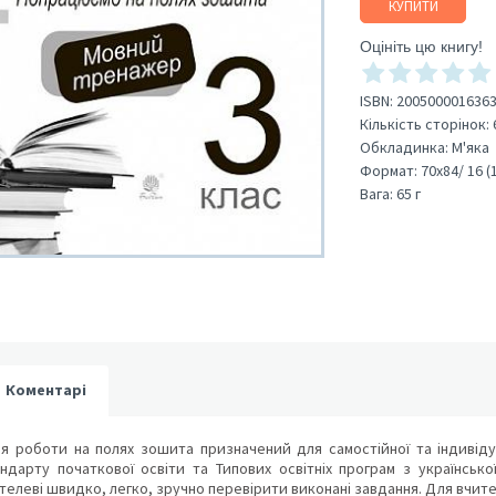
КУПИТИ
Оцініть цю книгу!
ISBN:
200500001636
Кількість сторінок:
Обкладинка:
М'яка
Формат:
70х84/ 16 (
Вага:
65 г
Коментарі
ля роботи на полях зошита призначений для самостійної та індивіду
дарту початкової освіти та Типових освітніх програм з української 
леві швидко, легко, зручно перевірити виконані завдання. Для вчителів