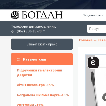
Видавництво
Телефони для замовлення:
(067) 350-18-70
Головна
Ката
Завантажити прайс
Каталог книг
Підручники та електронні
додатки
Літня школа-гра -15%
Богданова шкільна наука -15%
СВІТОВИД -15%