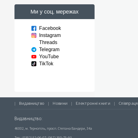
Ми у соц. мережах
Facebook
Instagram
Threads
Telegram
YouTube
TikTok
Видавництво
Новини
Електронні книги
Співпраця
|
|
|
|
Видавництво:
46002, м. Тернопіль, просп. Степана Бандери, 34а
Тел.: (0352) 52-06-07; (067) 350-75-93