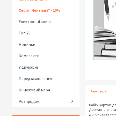
Серія "Чейзіана" -20%
Електронні книги
Топ 20
Новинки
Комплекти
У друкарні
Передзамовлення
Книжковий мерч
Анотація
Розпродаж
Набір карток д
Державного стан
допоможуть учите