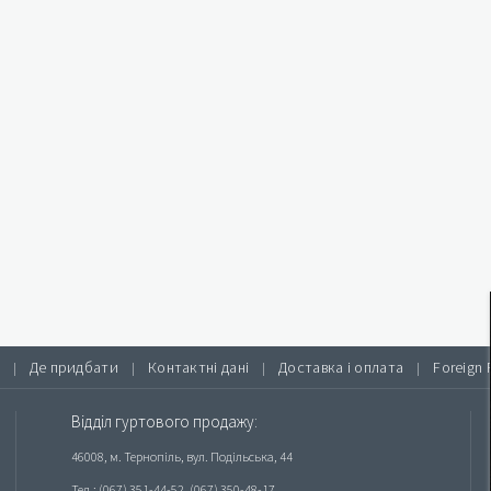
Де придбати
Контактні дані
Доставка і оплата
Foreign 
|
|
|
|
Відділ гуртового продажу:
46008, м. Тернопіль, вул. Подільська, 44
Тел.: (067) 351-44-52, (067) 350-48-17