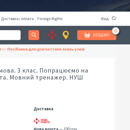
Доставка і оплата
Foreign Rights
Вхід
КОШИК
я
Посібники для діагностики знань учнів
мова. 3 клас. Попрацюємо на
та. Мовний тренажер. НУШ
Доставка
Нова пошта
— 100 грн