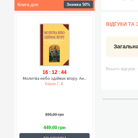
Книга дня
Знижка 50%
ВІДГУКИ ТА
Загальна
Всього відгуків:
16
:
12
:
43
Молитва небо здіймає вгору. Ан...
Баран Г. В.
899,00 грн
449,00 грн