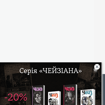
Rights
|
Інтернет-магазин «Видавництво Богдан»:
46018, м. Тернопіль, А/С 529
Тел.: (067) 350-18-70, (066) 727-17-62