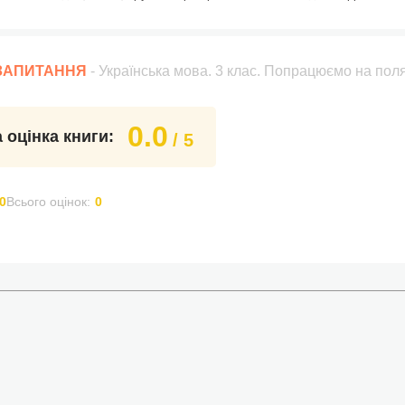
 ЗАПИТАННЯ
- Українська мова. 3 клас. Попрацюємо на по
0.0
 оцінка книги:
/ 5
0
Всього оцінок:
0