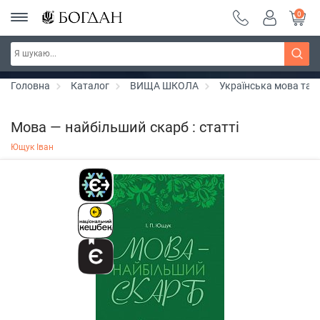
0
РОЗПРОДАЖ ~ 150 грн ~ 200 грн ~ 250 грн ~
Дізнатись більше
300 грн ~ РОЗПРОДАЖ
Головна
Каталог
ВИЩА ШКОЛА
Українська мова та л
Мова — найбільший скарб : статті
Ющук Іван