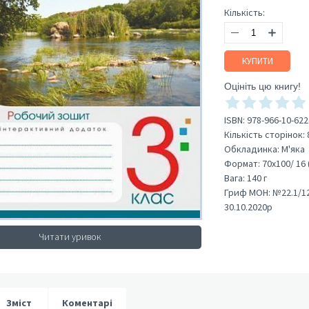
Кількість:
КУПИТИ
Оцініть цю книгу!
ISBN:
978-966-10-622
Кількість сторінок:
Обкладинка:
М'яка
Формат:
70х100/ 16 
Вага:
140 г
Гриф МОН:
№22.1/12
30.10.2020р
Читати уривок
Зміст
Коментарі