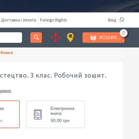
Доставка і оплата
Foreign Rights
Вхід
КОШИК
ібники
стецтво. 3 клас. Робочий зошит.
димир
ва
Електронна
книга
рн
50,00 грн