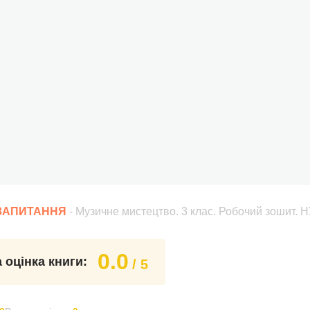
 ЗАПИТАННЯ
- Музичне мистецтво. 3 клас. Робочий зошит. 
0.0
 оцінка книги:
/ 5