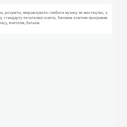
, розуміти, імпровізувати і любити музику як мистецтво, а
у стандарту початкової освіти, Типовим освітнім програмам
асу, вчителів, батьків.