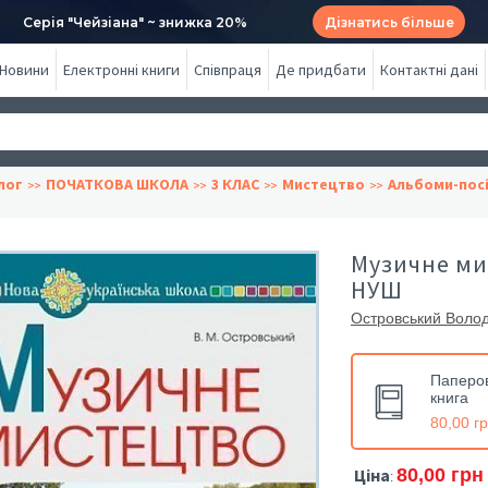
Серія "Чейзіана" ~ знижка 20%
Дізнатись більше
Новини
Електронні книги
Співпраця
Де придбати
Контактні дані
лог
ПОЧАТКОВА ШКОЛА
3 КЛАС
Мистецтво
Альбоми-пос
Музичне ми
НУШ
Островський Воло
Паперо
книга
80,00 г
Ціна
80,00 грн
: