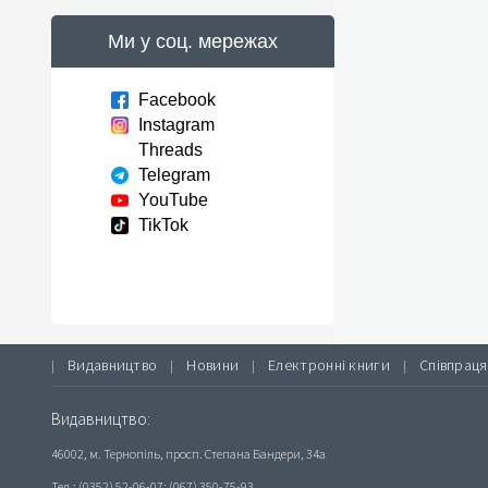
Ми у соц. мережах
Facebook
Instagram
Threads
Telegram
YouTube
TikTok
Видавництво
Новини
Електронні книги
Співпраця
|
|
|
|
Видавництво:
46002, м. Тернопіль, просп. Степана Бандери, 34а
Тел.: (0352) 52-06-07; (067) 350-75-93