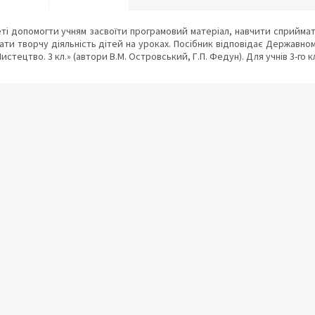
ті допомогти учням засвоїти програмовий матеріал, навчити сприймати
ти творчу діяльність дітей на уроках. Посібник відповідає Державном
истецтво. 3 кл.» (автори В.М. Островський, Г.П. Федун). Для учнів 3-го кл