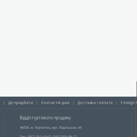
Де придбати
Контактні дані
Доставка і оплата
Foreign 
|
|
|
|
Відділ гуртового продажу:
46008, м. Тернопіль, вул. Подільська, 44
Тел.: (067) 351-44-52, (067) 350-48-17