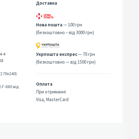
Доставка
Нова пошта
— 100 грн
(безкоштовно – від 3000 грн)
4-4
Укрпошта експрес
— 70 грн
88
(безкоштовно — від 1500 грн)
(170х240)
Оплата
-Г-880 від
При отриманні
Visa, MasterCard