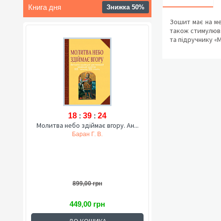
Книга дня
Знижка 50%
Зошит має на ме
також стимулюва
та підручнику «М
18
:
39
:
22
Молитва небо здіймає вгору. Ан...
Баран Г. В.
899,00 грн
449,00 грн