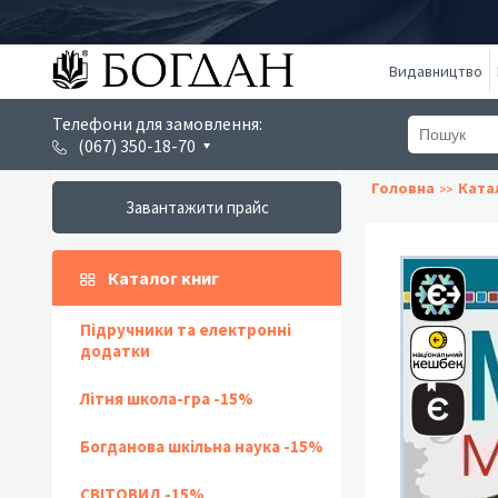
Видавництво
Телефони для замовлення:
(067) 350-18-70
Головна
Ката
Завантажити прайс
Каталог книг
Підручники та електронні
додатки
Літня школа-гра -15%
Богданова шкільна наука -15%
СВІТОВИД -15%