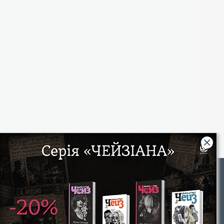
Rights
|
Інтернет-магазин «Видавництво Богдан»:
46018, м. Тернопіль, А/С 529
Тел.: (067) 350-18-70, (066) 727-17-62