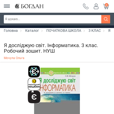
0
Серія "Чейзіана" ~ знижка 20%
Дізнатись більше
Головна
Каталог
ПОЧАТКОВА ШКОЛА
3 КЛАС
Я д
Я досліджую світ. Інформатика. 3 клас.
Робочий зошит. НУШ
Мочула Ольга