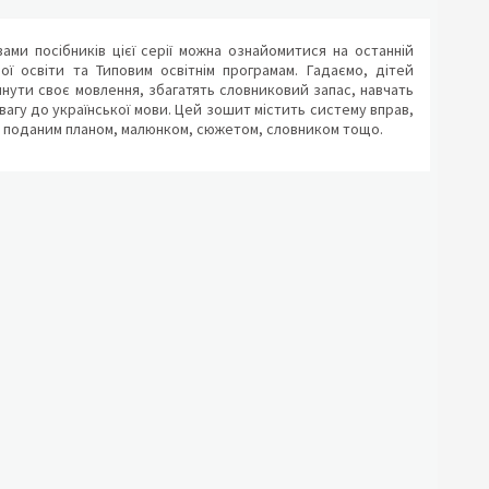
ами посібників цієї серії можна ознайомитися на останній
ої освіти та Типовим освітнім програмам. Гадаємо, дітей
инути своє мовлення, збагатять словниковий запас, навчать
овагу до української мови. Цей зошит містить систему вправ,
за поданим планом, малюнком, сюжетом, словником тощо.