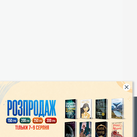
Rights
|
Інтернет-магазин «Видавництво Богдан»:
46018, м. Тернопіль, А/С 529
Тел.: (067) 350-18-70, (066) 727-17-62