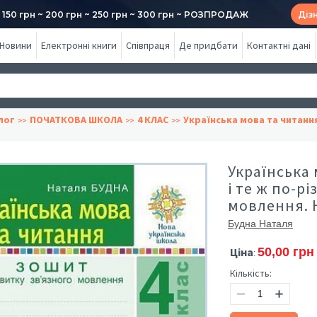
50 грн ~ 200 грн ~ 250 грн ~ 300 грн ~ РОЗПРОДАЖ
Діз
Новини
Електронні книги
Співпраця
Де придбати
Контактні дані
лог
ПОЧАТКОВА ШКОЛА
4 КЛАС
Українська мова та читанн
Українська 
і те ж по-р
мовлення.
Будна Наталя
Ціна
50,00 грн
:
Кількість: