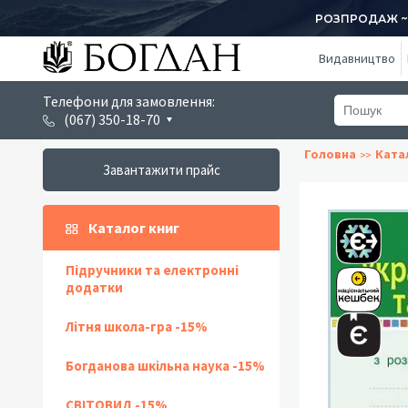
РОЗПРОДАЖ ~ 1
Видавництво
Телефони для замовлення:
(067) 350-18-70
Головна
Ката
Завантажити прайс
Каталог книг
Підручники та електронні
додатки
Літня школа-гра -15%
Богданова шкільна наука -15%
СВІТОВИД -15%