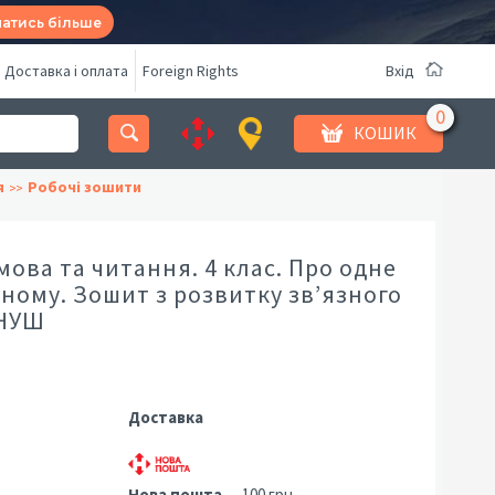
натись більше
Доставка і оплата
Foreign Rights
Вхід
КОШИК
я
Робочі зошити
мова та читання. 4 клас. Про одне
ізному. Зошит з розвитку зв’язного
 НУШ
Доставка
Нова пошта
— 100 грн