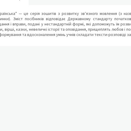
аїнська” — це серія зошитів з розвитку зв’язного мовлення (з назв
динки). Зміст посібників відповідає Державному стандарту початков
дання і вправи, подані у нестандартній формі, які допоможуть їм розв
, вірші, казки, невеличкі історії та оповідання, прищеплять любов і п
формування та вдосконалення умінь учнів складати тексти-розповіді 