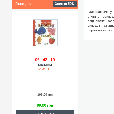
Книга дня
Знижка 50%
“Захоплююча укр
сторінці обкла
зацікавлять зав
складати загадки
спрямованих на 
06
:
42
:
18
Кольори
Бомон Е. .
199,00 грн
99,00 грн