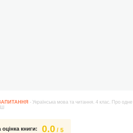
 ЗАПИТАННЯ
- Українська мова та читання. 4 клас. Про одне 
УШ
0.0
 оцінка книги:
/ 5