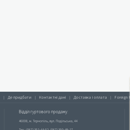
Де придбати
Контактні дані
Доставка і оплата
Foreign 
|
|
|
|
Відділ гуртового продажу:
46008, м. Тернопіль, вул. Подільська, 44
Тел.: (067) 351-44-52, (067) 350-48-17