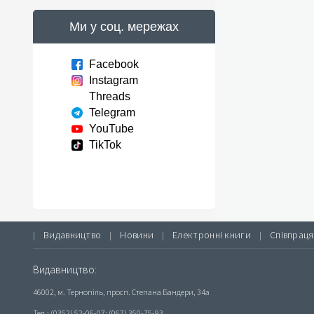
Ми у соц. мережах
Facebook
Instagram
Threads
Telegram
YouTube
TikTok
Видавництво
Новини
Електронні книги
Співпраця
|
|
|
|
Видавництво:
46002, м. Тернопіль, просп. Степана Бандери, 34а
Тел.: (0352) 52-06-07; (067) 350-75-93