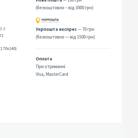
(безкоштовно – від 3000 грн)
7-7
Укрпошта експрес
— 70 грн
72
(безкоштовно — від 1500 грн)
(170х240)
Оплата
При отриманні
Visa, MasterCard