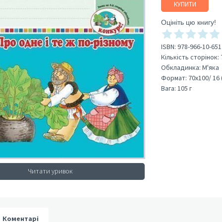
КУПИТИ
Оцініть цю книгу!
ISBN:
978-966-10-651
Кількість сторінок:
Обкладинка:
М'яка
Формат:
70х100/ 16 
Вага:
105 г
Читати уривок
Коментарі