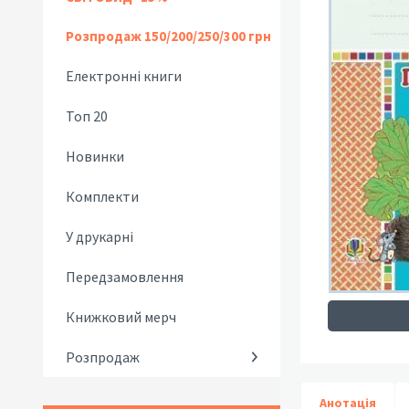
Розпродаж 150/200/250/300 грн
Електронні книги
Топ 20
Новинки
Комплекти
У друкарні
Передзамовлення
Книжковий мерч
Розпродаж
Анотація