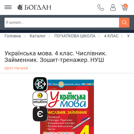
0
Серія "Чейзіана" ~ знижка 20%
Дізнатись більше
Головна
Каталог
ПОЧАТКОВА ШКОЛА
4 КЛАС
Укр
Українська мова. 4 клас. Числівник.
Займенник. Зошит-тренажер. НУШ
Шост Наталія