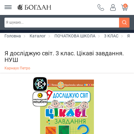
0
РОЗПРОДАЖ ~ 150 грн ~ 200 грн ~ 250 грн ~
Дізнатись більше
300 грн ~ РОЗПРОДАЖ
Головна
Каталог
ПОЧАТКОВА ШКОЛА
3 КЛАС
Я д
Я досліджую світ. 3 клас. Цікаві завдання.
НУШ
Карнаух Петро