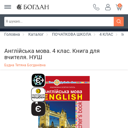
0
РОЗПРОДАЖ ~ 150 грн ~ 200 грн ~ 250 грн ~
Дізнатись більше
300 грн ~ РОЗПРОДАЖ
Головна
Каталог
ПОЧАТКОВА ШКОЛА
4 КЛАС
Іно
Англійська мова. 4 клас. Книга для
вчителя. НУШ
Будна Тетяна Богданівна