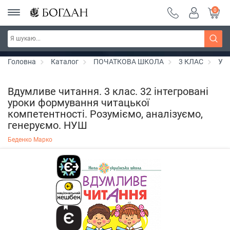
0
РОЗПРОДАЖ ~ 150 грн ~ 200 грн ~ 250 грн ~
Дізнатись більше
300 грн ~ РОЗПРОДАЖ
Головна
Каталог
ПОЧАТКОВА ШКОЛА
3 КЛАС
Укр
Вдумливе читання. 3 клас. 32 інтегровані
уроки формування читацької
компетентності. Розуміємо, аналізуємо,
генеруємо. НУШ
Беденко Марко