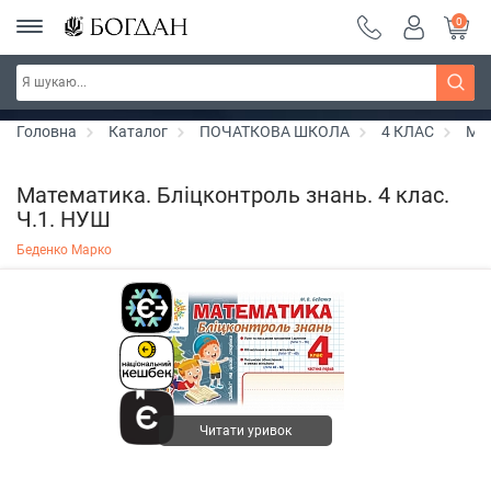
0
Серія "Вандербікери" ~ знижка 25%
Дізнатись більше
Головна
Каталог
ПОЧАТКОВА ШКОЛА
4 КЛАС
Ма
Математика. Бліцконтроль знань. 4 клас.
Ч.1. НУШ
Беденко Марко
Читати уривок