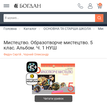
0
РОЗПРОДАЖ ~ 150 грн ~ 200 грн ~ 250 грн ~
Дізнатись більше
300 грн ~ РОЗПРОДАЖ
Головна
Каталог
ОСНОВНА ТА СТАРША ШКОЛА
Мист
Мистецтво. Образотворче мистецтво. 5
клас. Альбом. Ч. 1 НУШ
Федун Сергій ,
Чорний Олександр
Читати уривок