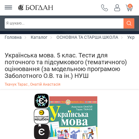
0
РОЗПРОДАЖ ~ 150 грн ~ 200 грн ~ 250 грн ~
Дізнатись більше
300 грн ~ РОЗПРОДАЖ
Головна
Каталог
ОСНОВНА ТА СТАРША ШКОЛА
Украї
Українська мова. 5 клас. Тести для
поточного та підсумкового (тематичного)
оцінювання (за модельною програмою
Заболотного О.В. та ін.) НУШ
Ткачук Тарас ,
Онатій Анастасія