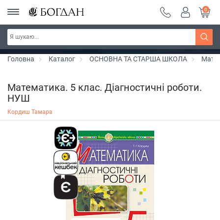
0
Серія "Чейзіана" ~ знижка 20%
Дізнатись більше
Головна
Каталог
ОСНОВНА ТА СТАРША ШКОЛА
Мате
Математика. 5 клас. Діагностичні роботи.
НУШ
Кордиш Тамара