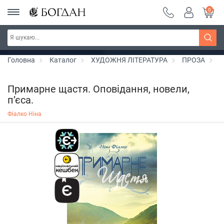
0
Серія "Чейзіана" ~ знижка 20%
Дізнатись більше
Головна
Каталог
ХУДОЖНЯ ЛІТЕРАТУРА
ПРОЗА
Л
Примарне щастя. Оповідання, новели,
п’єса.
Фіалко Ніна