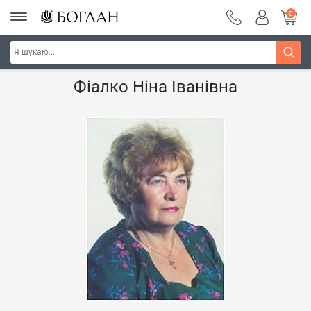
0
Головна
Наші автори - Навчальна книга - "Богдан"
Фіалко Ніна Іванівна