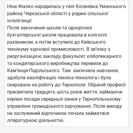
Ніна Фіалко народилась у селі Косенівка Уманського
району Черкаської області у родині сільської
інтелігенції.
Після закінчення школи та однорічної
бухгалтерської школи працювала в колгоспі
рахівником, а потім вступила до Київського
технікуму харчової промисловості. В зв’язку з
реорганізацією закладу факультет хлібопекарного
та кондитерського виробництва перевели до
Кам’янця-Подільського. Там закінчила навчання,
здобула кваліфікацію техніка-технолога і була
скерована на роботу до Тернополя. Обраній професії
присвятила тридцять шість років життя, займаючи
керівні посади середньої ланки у Тернопільському
управлінні громадського харчування. Після виходу
на заслужений відпочинок почала займатися
літературною діяльністю.