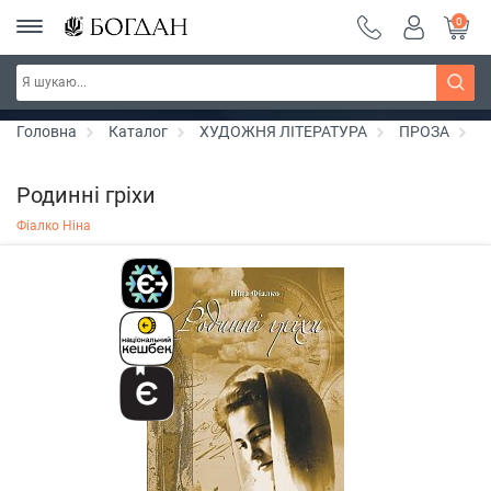
0
РОЗПРОДАЖ ~ 150 грн ~ 200 грн ~ 250 грн ~
Дізнатись більше
300 грн ~ РОЗПРОДАЖ
Головна
Каталог
ХУДОЖНЯ ЛІТЕРАТУРА
ПРОЗА
Л
Родинні гріхи
Фіалко Ніна