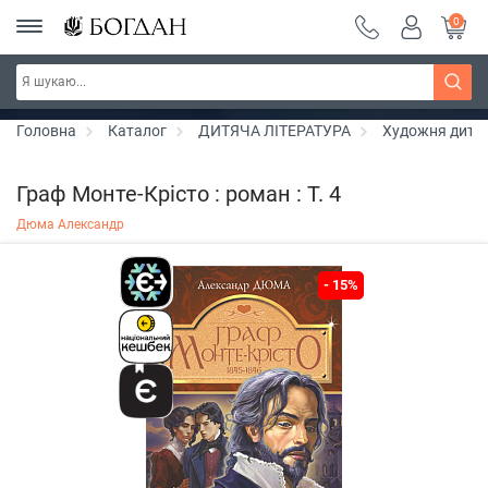
0
Серія "Чейзіана" ~ знижка 20%
Дізнатись більше
Головна
Каталог
ДИТЯЧА ЛІТЕРАТУРА
Художня дитяч
Граф Монте-Крісто : роман : Т. 4
Дюма Александр
- 15%