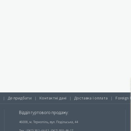
Де придбати
Контактні дані
Доставка і оплата
Foreign 
|
|
|
|
Відділ гуртового продажу:
46008, м. Тернопіль, вул. Подільська, 44
Тел.: (067) 351-44-52, (067) 350-48-17