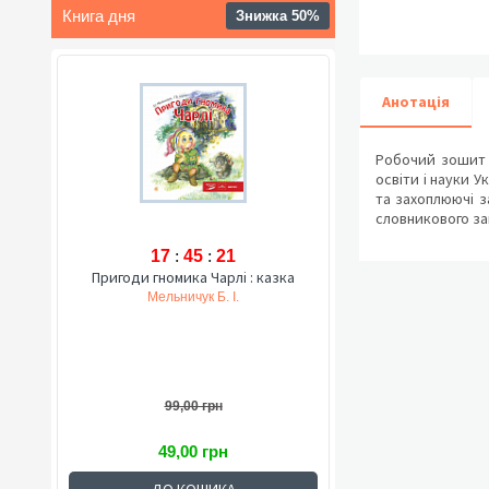
Книга дня
Знижка 50%
Анотація
Робочий зошит з
освіти і науки У
та захоплюючі з
словникового зап
17
:
45
:
20
Пригоди гномика Чарлі : казка
Мельничук Б. І.
99,00 грн
49,00 грн