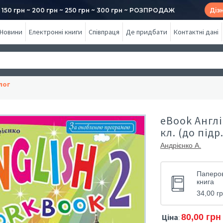
50 грн ~ 200 грн ~ 250 грн ~ 300 грн ~ РОЗПРОДАЖ
Діз
Новини
Електронні книги
Співпраця
Де придбати
Контактні дані
лог
eBook Англі
кл. (до підр
Андрієнко А.
Паперо
книга
34,00 г
Ціна
80,00 грн
: