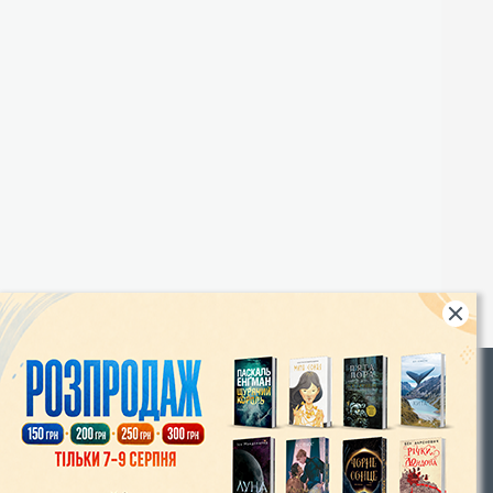
Rights
|
Інтернет-магазин «Видавництво Богдан»:
46018, м. Тернопіль, А/С 529
Тел.: (067) 350-18-70, (066) 727-17-62