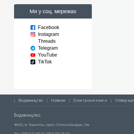
Ми у соц. мережах
Facebook
Instagram
Threads
Telegram
YouTube
TikTok
Видавництво
Новини
Електронні книги
Співпраця
|
|
|
|
Видавництво:
46002, м. Тернопіль, просп. Степана Бандери, 34а
Тел.: (0352) 52-06-07; (067) 350-75-93