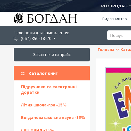
РОЗПРОДАЖ ~ 1
Видавництво
Телефони для замовлення:
(067) 350-18-70
Головна
Ката
Завантажити прайс
Каталог книг
Підручники та електронні
додатки
Літня школа-гра -15%
Богданова шкільна наука -15%
СВІТОВИД -15%