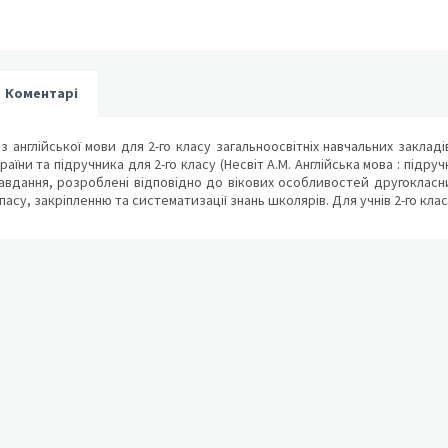
Коментарі
 англійської мови для 2-го класу загальноосвітніх навчальних заклад
країни та підручника для 2-го класу (Несвіт А.М. Англійська мова : підру
авдання, розроблені відповідно до вікових особливостей другокласн
асу, закріпленню та систематизації знань школярів. Для учнів 2-го класу