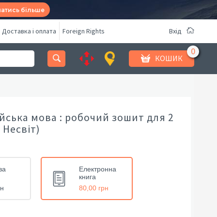
натись більше
Доставка і оплата
Foreign Rights
Вхід
КОШИК
йська мова : робочий зошит для 2
. Несвіт)
ва
Електронна
книга
рн
80,00 грн