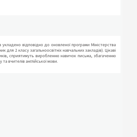
ів укладено відповідно до оновленої програми Міністерства
чник для 2 класу загальноосвітніх навчальних закладів). Цікаві
иків, сприятимуть виробленню навичок письма, збагаченню
 та вчителів англійської мови.