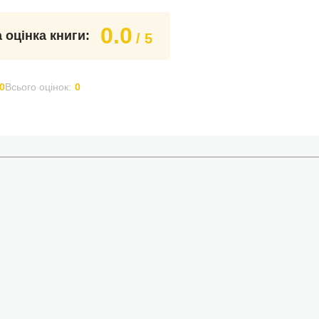
0.0
 оцінка книги:
/ 5
0
Всього оцінок:
0