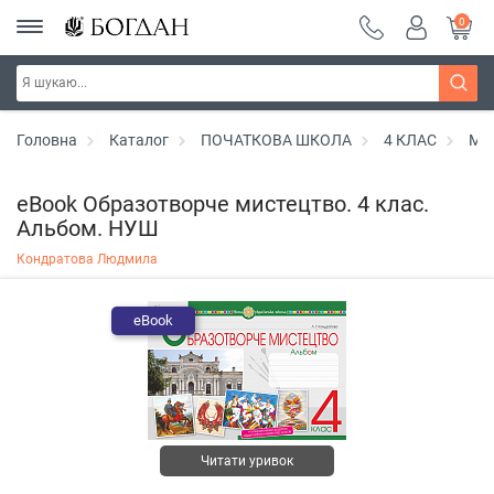
0
Головна
Каталог
ПОЧАТКОВА ШКОЛА
4 КЛАС
Ми
eBook Образотворче мистецтво. 4 клас.
Альбом. НУШ
Кондратова Людмила
eBook
Читати уривок