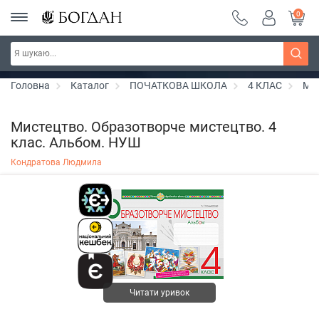
0
РОЗПРОДАЖ ~ 150 грн ~ 200 грн ~ 250 грн ~
Дізнатись більше
300 грн ~ РОЗПРОДАЖ
Головна
Каталог
ПОЧАТКОВА ШКОЛА
4 КЛАС
Ми
Мистецтво. Образотворче мистецтво. 4
клас. Альбом. НУШ
Кондратова Людмила
Читати уривок