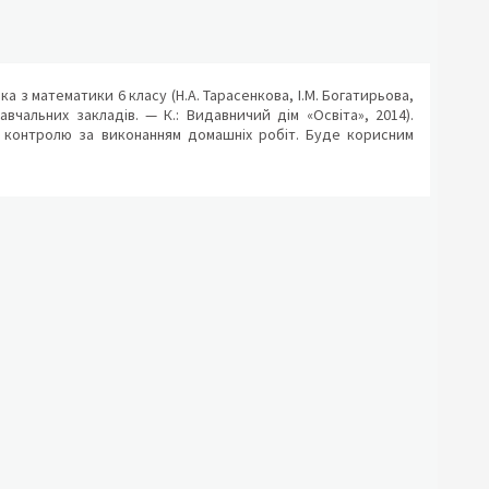
ка з математики 6 класу (Н.А. Тарасенкова, І.М. Богатирьова,
авчальних закладів. — К.: Видавничий дім «Освіта», 2014).
а контролю за виконанням домашніх робіт. Буде корисним