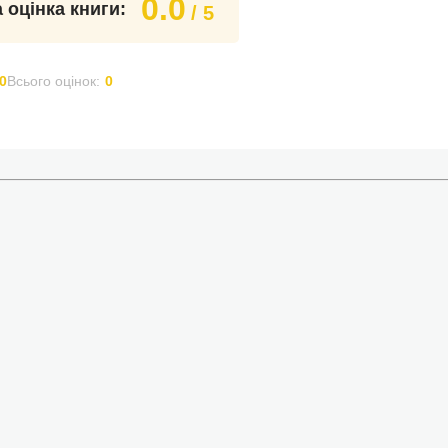
0.0
 оцінка книги:
/ 5
0
Всього оцінок:
0