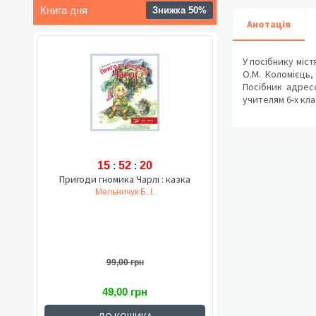
Книга дня
Знижка 50%
Анотація
У посібнику міст
О.М. Коломієць,
Посібник адрес
учителям 6-х кла
15
:
52
:
19
Пригоди гномика Чарлі : казка
Мельничук Б. І.
99,00 грн
49,00 грн