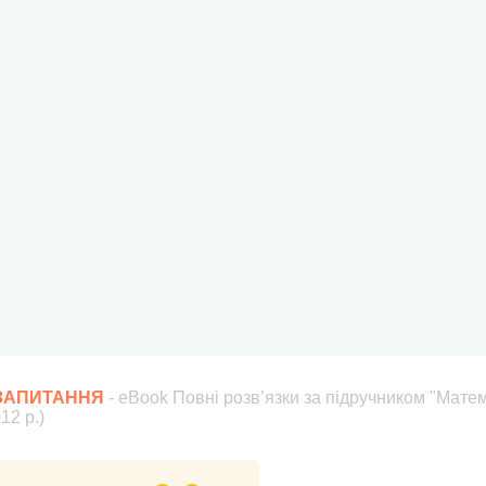
 ЗАПИТАННЯ
- eBook Повні розв’язки за підручником "Матема
12 р.)