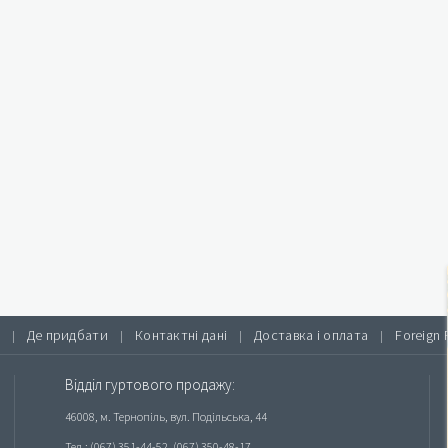
Де придбати
Контактні дані
Доставка і оплата
Foreign 
|
|
|
|
Відділ гуртового продажу:
46008, м. Тернопіль, вул. Подільська, 44
Тел.: (067) 351-44-52, (067) 350-48-17