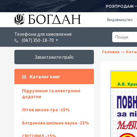
РОЗПРОДАЖ ~ 1
Видавництво
Телефони для замовлення:
(067) 350-18-70
Головна
Ката
Завантажити прайс
Каталог книг
Підручники та електронні
додатки
Літня школа-гра -15%
Богданова шкільна наука -15%
СВІТОВИД -15%