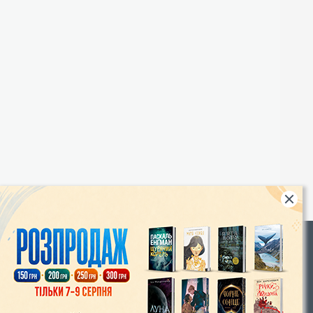
Rights
|
Інтернет-магазин «Видавництво Богдан»:
46018, м. Тернопіль, А/С 529
Тел.: (067) 350-18-70, (066) 727-17-62