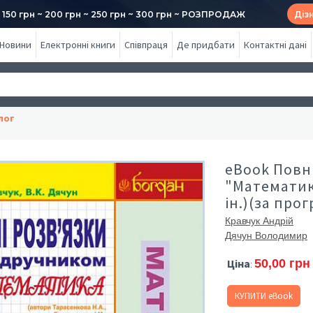
50 грн ~ 200 грн ~ 250 грн ~ 300 грн ~ РОЗПРОДАЖ
Діз
Новини
Електронні книги
Співпраця
Де придбати
Контактні дані
лог
eBook Повні
"Математика
ін.)(за про
Кравчук Андрій
Дячун Володимир
Ціна
50,00 грн
:
КУПИТИ eBook