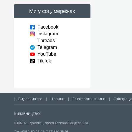
Ми у соц. мережах
Facebook
Instagram
Threads
Telegram
YouTube
TikTok
Видавництво
Новини
Електронні книги
Співпраця
|
|
|
|
Видавництво:
46002, м. Тернопіль, просп. Степана Бандери, 34а
Тел.: (0352) 52-06-07; (067) 350-75-93