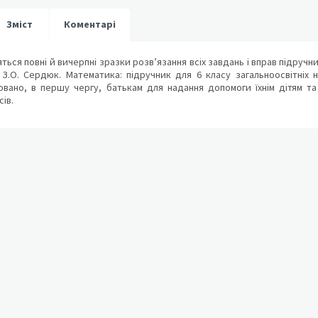
Зміст
Коментарі
яться повні й вичерпні зразки розв’язання всіх завдань і вправ підручни
 З.О. Сердюк. Математика: підручник для 6 класу загальноосвітніх н
овано, в першу чергу, батькам для надання допомоги їхнім дітям т
сів.